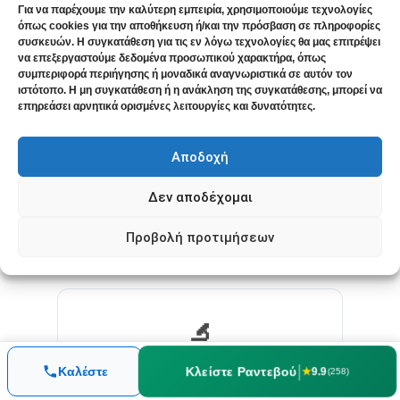
Για να παρέχουμε την καλύτερη εμπειρία, χρησιμοποιούμε τεχνολογίες
όπως cookies για την αποθήκευση ή/και την πρόσβαση σε πληροφορίες
🦋
συσκευών. Η συγκατάθεση για τις εν λόγω τεχνολογίες θα μας επιτρέψει
να επεξεργαστούμε δεδομένα προσωπικού χαρακτήρα, όπως
συμπεριφορά περιήγησης ή μοναδικά αναγνωριστικά σε αυτόν τον
ιστότοπο. Η μη συγκατάθεση ή η ανάκληση της συγκατάθεσης, μπορεί να
Θυρεοειδίτιδα Hashimoto
επηρεάσει αρνητικά ορισμένες λειτουργίες και δυνατότητες.
Αυτοάνοσο νόσημα με εξαιρετική
Αποδοχή
ανταπόκριση σε online
παρακολούθηση.
Δεν αποδέχομαι
ΑΥΤΟΆΝΟΣΑ
Προβολή προτιμήσεων
🔬
|
Κλείστε Ραντεβού
Καλέστε
★
9.9
(258)
Υποτροπιάζουσες