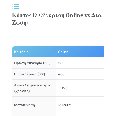
Κόστος & Σύγκριση Online vs Δια
Ζώσης
Κριτήριο
Online
Δ
Πρώτη συνεδρία (60′)
€80
€
Επανεξέταση (30′)
€60
€
Αποτελεσματικότητα
✅ Ίδια
✅
(χρόνιες)
Ν
Μετακίνηση
✅ Καμία
Α