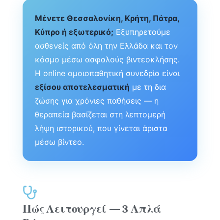
Μένετε Θεσσαλονίκη, Κρήτη, Πάτρα,
Κύπρο ή εξωτερικό;
Εξυπηρετούμε
ασθενείς από όλη την Ελλάδα και τον
κόσμο μέσω ασφαλούς βιντεοκλήσης.
Η online ομοιοπαθητική συνεδρία είναι
εξίσου αποτελεσματική
με τη δια
ζώσης για χρόνιες παθήσεις — η
θεραπεία βασίζεται στη λεπτομερή
λήψη ιστορικού, που γίνεται άριστα
μέσω βίντεο.
Πώς Λειτουργεί — 3 Απλά