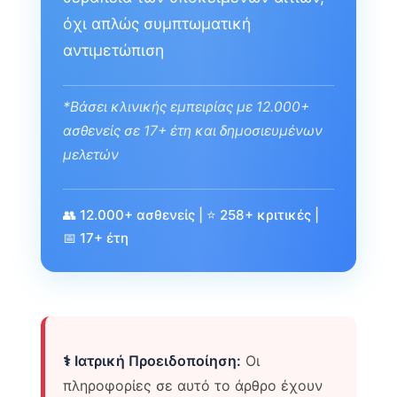
όχι απλώς συμπτωματική
αντιμετώπιση
*Βάσει κλινικής εμπειρίας με 12.000+
ασθενείς σε 17+ έτη και δημοσιευμένων
μελετών
👥 12.000+ ασθενείς | ⭐ 258+ κριτικές |
📅 17+ έτη
⚕️ Ιατρική Προειδοποίηση:
Οι
πληροφορίες σε αυτό το άρθρο έχουν