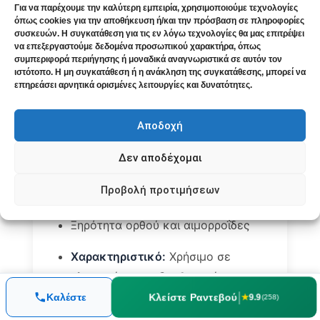
Για να παρέχουμε την καλύτερη εμπειρία, χρησιμοποιούμε τεχνολογίες
όπως cookies για την αποθήκευση ή/και την πρόσβαση σε πληροφορίες
συσκευών. Η συγκατάθεση για τις εν λόγω τεχνολογίες θα μας επιτρέψει
να επεξεργαστούμε δεδομένα προσωπικού χαρακτήρα, όπως
3. Alumina
συμπεριφορά περιήγησης ή μοναδικά αναγνωριστικά σε αυτόν τον
ιστότοπο. Η μη συγκατάθεση ή η ανάκληση της συγκατάθεσης, μπορεί να
επηρεάσει αρνητικά ορισμένες λειτουργίες και δυνατότητες.
Για πλήρη αδράνεια του εντέρου
Καμία παρόρμηση για κένωση ακόμα
Αποδοχή
κι αν το έντερο είναι γεμάτο
Δεν αποδέχομαι
Ακόμα και μαλακά κόπρανα
Προβολή προτιμήσεων
απαιτούν έντονη προσπάθεια
Ξηρότητα ορθού και αιμορροΐδες
Χαρακτηριστικό:
Χρήσιμο σε
ηλικιωμένους, εξασθενημένα
άτομα, βρέφη
|
Κλείστε Ραντεβού
Καλέστε
★
9.9
(258)