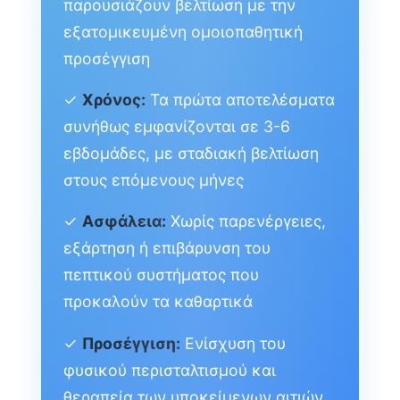
παρουσιάζουν βελτίωση με την
εξατομικευμένη ομοιοπαθητική
προσέγγιση
✓
Χρόνος:
Τα πρώτα αποτελέσματα
συνήθως εμφανίζονται σε 3-6
εβδομάδες, με σταδιακή βελτίωση
στους επόμενους μήνες
✓
Ασφάλεια:
Χωρίς παρενέργειες,
εξάρτηση ή επιβάρυνση του
πεπτικού συστήματος που
προκαλούν τα καθαρτικά
✓
Προσέγγιση:
Ενίσχυση του
φυσικού περισταλτισμού και
θεραπεία των υποκείμενων αιτιών,