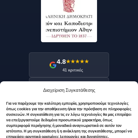
4.8
★★★★★
41 κριτικές
9.9
★★★★★
/10
Διαχείριση Συγκατάθεσης
217 κριτικές
Για να παρέχουμε την καλύτερη εμπειρία, χρησιμοποιούμε τεχνολογίες
όπως cookies για την αποθήκευση ή/και την πρόσβαση σε πληροφορίες
Νόμιμη Επωνυμία:
ΠΑΠΑΔΗΜΗΤΡΙΟΥ ΕΥΑΓΓΕΛΟΣ
συσκευών. Η συγκατάθεση για τις εν λόγω τεχνολογίες θα μας επιτρέψει
να επεξεργαστούμε δεδομένα προσωπικού χαρακτήρα, όπως
Ευάγγελος Παπαδημητρίου MD | Αρ. Μητρώου ΙΣΑ: 069279
συμπεριφορά περιήγησης ή μοναδικά αναγνωριστικά σε αυτόν τον
| Αρ. Αδείας: 16744
ιστότοπο. Η μη συγκατάθεση ή η ανάκληση της συγκατάθεσης, μπορεί να
επηρεάσει αρνητικά ορισμένες λειτουργίες και δυνατότητες.