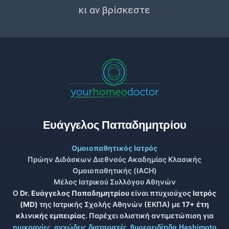
κι αν βρίσκεστε
Ευάγγελος Παπαδημητρίου
Ομοιοπαθητικός Ιατρός
Πρώην Διδάσκων Διεθνούς Ακαδημίας Κλασικής
Ομοιοπαθητικής (IACH)
Μέλος Ιατρικού Συλλόγου Αθηνών
Ο
Dr. Ευάγγελος Παπαδημητρίου
είναι πτυχιούχος
Ιατρός
(MD)
της Ιατρικής Σχολής Αθηνών (ΕΚΠΑ) με
17+ έτη
κλινικής εμπειρίας
. Παρέχει ολιστική αντιμετώπιση για
,
,
ημικρανίες
αγχώδεις διαταραχές
θυρεοειδίτιδα Hashimoto