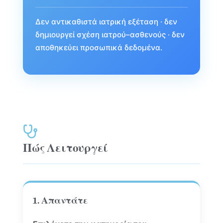
Δεν αντικαθιστά ιατρική εξέταση · δεν
δημιουργεί σχέση ιατρού–ασθενούς · δεν
αποθηκεύει προσωπικά δεδομένα.
Πώς Λειτουργεί
1. Απαντάτε