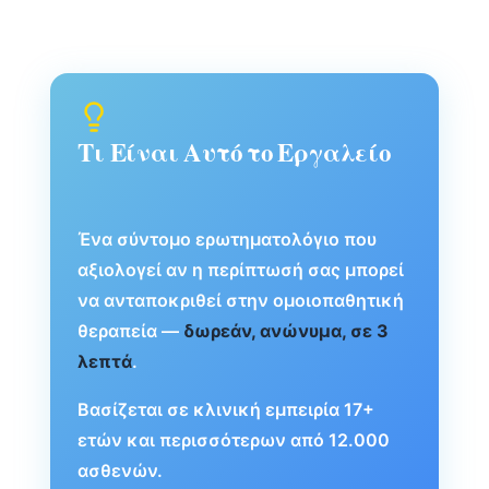
Τι Είναι Αυτό το Εργαλείο
Ένα σύντομο ερωτηματολόγιο που
αξιολογεί αν η περίπτωσή σας μπορεί
να ανταποκριθεί στην ομοιοπαθητική
θεραπεία —
δωρεάν, ανώνυμα, σε 3
λεπτά
.
Βασίζεται σε κλινική εμπειρία 17+
ετών και περισσότερων από 12.000
ασθενών.