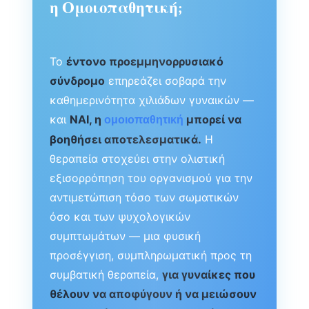
η Ομοιοπαθητική;
Το
έντονο προεμμηνορρυσιακό
σύνδρομο
επηρεάζει σοβαρά την
καθημερινότητα χιλιάδων γυναικών —
και
ΝΑΙ, η
μπορεί να
ομοιοπαθητική
βοηθήσει αποτελεσματικά.
Η
θεραπεία στοχεύει στην ολιστική
εξισορρόπηση του οργανισμού για την
αντιμετώπιση τόσο των σωματικών
όσο και των ψυχολογικών
συμπτωμάτων — μια φυσική
προσέγγιση, συμπληρωματική προς τη
συμβατική θεραπεία,
για γυναίκες που
θέλουν να αποφύγουν ή να μειώσουν