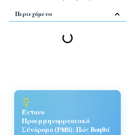
Περιεχόμενα
Έντονο
Προεμμηνορρυσιακό
Σύνδρομο (PMS): Πώς Βοηθά