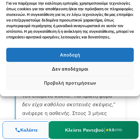
Για να παρέχουμε την καλύτερη εμπειρία, χρησιμοποιούμε τεχνολογίες
πατέρα προ πενταετίας και
όπως cookies για την αποθήκευση ή/και την πρόσβαση σε πληροφορίες
συσκευών. Η συγκατάθεση για τις εν λόγω τεχνολογίες θα μας επιτρέψει
συναισθηματικής κακοποίησης στην
να επεξεργαστούμε δεδομένα προσωπικού χαρακτήρα, όπως
εφηβεία.
Θεραπευτική Προσέγγιση:
συμπεριφορά περιήγησης ή μοναδικά αναγνωριστικά σε αυτόν τον
ιστότοπο. Η μη συγκατάθεση ή η ανάκληση της συγκατάθεσης, μπορεί να
Αρχικά χορηγήθηκε
Natrum muriaticum
επηρεάσει αρνητικά ορισμένες λειτουργίες και δυνατότητες.
με μικρή βελτίωση 20%. Μετά από
επανεκτίμηση, μετάβαση σε
Αποδοχή
Staphysagria λόγω καταπιεσμένου
Δεν αποδέχομαι
θυμού και τραύματος. Σύσταση για
παράλληλη ψυχοθεραπεία.
Πορεία:
Προβολή προτιμήσεων
Παρατηρήθηκε θεαματική αλλαγή από
τον επόμενο κύκλο.
“Για πρώτη φορά
δεν είχα καθόλου σκοτεινές σκέψεις,”
ανέφερε η ασθενής. Στους 3 μήνες
υποχώρηση κατάθλιψης κατά 70%.
|
Τελική έκβαση:
Μετά από 8 μήνες
Κλείστε Ραντεβού
Καλέστε
★
9.9
(258)
συνδυαστικής προσέγγισης