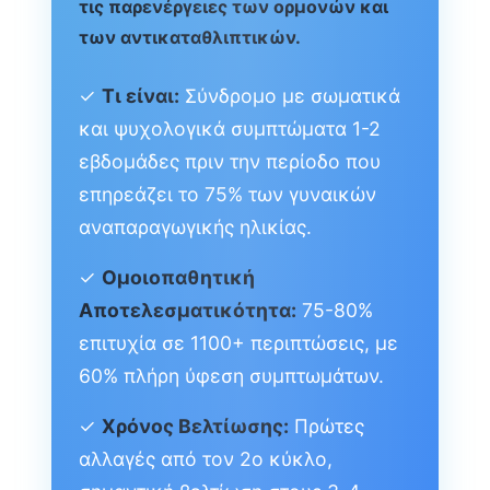
τις παρενέργειες των ορμονών και
των αντικαταθλιπτικών.
✓
Τι είναι:
Σύνδρομο με σωματικά
και ψυχολογικά συμπτώματα 1-2
εβδομάδες πριν την περίοδο που
επηρεάζει το 75% των γυναικών
αναπαραγωγικής ηλικίας.
✓
Ομοιοπαθητική
Αποτελεσματικότητα:
75-80%
επιτυχία σε 1100+ περιπτώσεις, με
60% πλήρη ύφεση συμπτωμάτων.
✓
Χρόνος Βελτίωσης:
Πρώτες
αλλαγές από τον 2ο κύκλο,