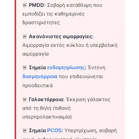
🚨
PMDD:
Σοβαρή κατάθλιψη που
εμποδίζει τις καθημερινές
δραστηριότητες
🚨
Ακανόνιστες αιμορραγίες:
Αιμορραγία εκτός κύκλου ή υπερβολική
αιμορραγία
🚨
Σημεία
:
Έντονη
ενδομητρίωσης
που επιδεινώνεται
δυσμηνόρροια
προοδευτικά
🚨
Γαλακτόρροια:
Έκκριση γάλακτος
από τη θηλή (πιθανή
υπερπρολακτιναιμία)
🚨
Σημεία
:
Υπερτρίχωση, σοβαρή
PCOS