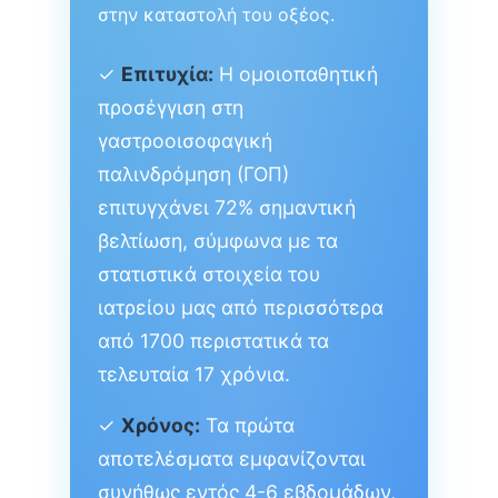
στην καταστολή του οξέος.
✓
Επιτυχία:
Η ομοιοπαθητική
προσέγγιση στη
γαστροοισοφαγική
παλινδρόμηση (ΓΟΠ)
επιτυγχάνει 72% σημαντική
βελτίωση, σύμφωνα με τα
στατιστικά στοιχεία του
ιατρείου μας από περισσότερα
από 1700 περιστατικά τα
τελευταία 17 χρόνια.
✓
Χρόνος:
Τα πρώτα
αποτελέσματα εμφανίζονται
συνήθως εντός 4-6 εβδομάδων,