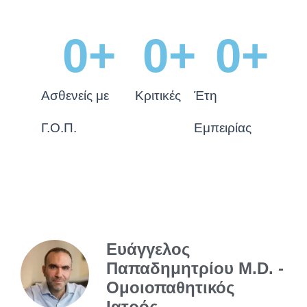
0
+
0
+
0
+
Ασθενείς με
Κριτικές
Έτη
Γ.Ο.Π.
Εμπειρίας
Ευάγγελος
Παπαδημητρίου M.D. -
Ομοιοπαθητικός
Ιατρός