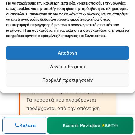
ραβεπραζόλη. Σταδιακή μείωση και
Για να παρέχουμε την καλύτερη εμπειρία, χρησιμοποιούμε τεχνολογίες
πλήρης διακοπή φαρμάκου σε 10
όπως cookies για την αποθήκευση ή/και την πρόσβαση σε πληροφορίες
συσκευών. Η συγκατάθεση για τις εν λόγω τεχνολογίες θα μας επιτρέψει
μήνες — με αντικειμενική βελτίωση
να επεξεργαστούμε δεδομένα προσωπικού χαρακτήρα, όπως
στη γαστροσκόπηση.
συμπεριφορά περιήγησης ή μοναδικά αναγνωριστικά σε αυτόν τον
ιστότοπο. Η μη συγκατάθεση ή η ανάκληση της συγκατάθεσης, μπορεί να
επηρεάσει αρνητικά ορισμένες λειτουργίες και δυνατότητες.
Διαβάστε το πλήρες περιστατικό →
Αποδοχή
Δεν αποδέχομαι
Σημείωση:
Η ποσοτικοποίηση της
Προβολή προτιμήσεων
θεραπευτικής βελτίωσης είναι
συχνά δύσκολη και υποκειμενική.
Τα ποσοστά που αναφέρονται
προέρχονται από την απάντηση
κάθε ασθενούς στην ερώτηση
“Πόσο καλύτερα πιστεύετε ότι
|
Κλείστε Ραντεβού
Καλέστε
★
9.9
(258)
είστε;” και αντικατοπτρίζουν την