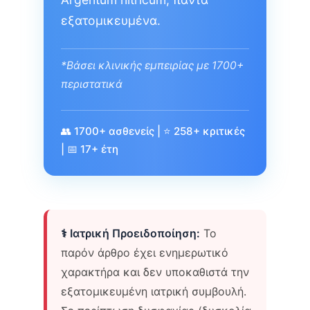
εξατομικευμένα.
*Βάσει κλινικής εμπειρίας με 1700+
περιστατικά
👥 1700+ ασθενείς | ⭐ 258+ κριτικές
| 📅 17+ έτη
⚕️ Ιατρική Προειδοποίηση:
Το
παρόν άρθρο έχει ενημερωτικό
χαρακτήρα και δεν υποκαθιστά την
εξατομικευμένη ιατρική συμβουλή.