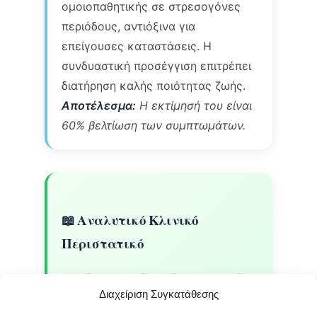
ομοιοπαθητικής σε στρεσογόνες
περιόδους, αντιόξινα για
επείγουσες καταστάσεις. Η
συνδυαστική προσέγγιση επιτρέπει
διατήρηση καλής ποιότητας ζωής.
Αποτέλεσμα:
Η εκτίμησή του είναι
60% βελτίωση των συμπτωμάτων.
📖 Αναλυτικό Κλινικό
Περιστατικό
Γυναίκα 55 ετών από Θεσσαλονίκη
Διαχείριση Συγκατάθεσης
με χρόνια ΓΟΠ και καθημερινή