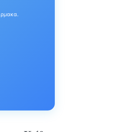
άρμακα.