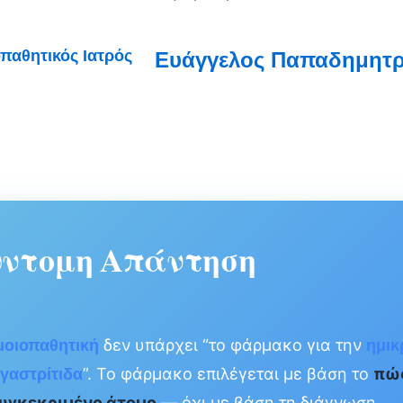
Ευάγγελος Παπαδημητρί
ύντομη Απάντηση
δεν υπάρχει “το φάρμακο για την
μοιοπαθητική
ημικ
”. Το φάρμακο επιλέγεται με βάση το
πώς
γαστρίτιδα
συγκεκριμένο άτομο
— όχι με βάση τη διάγνωση.