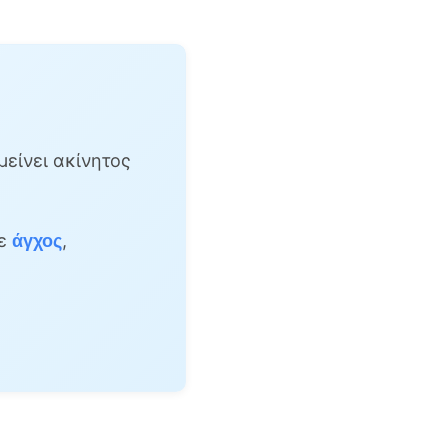
μείνει ακίνητος
με
,
άγχος