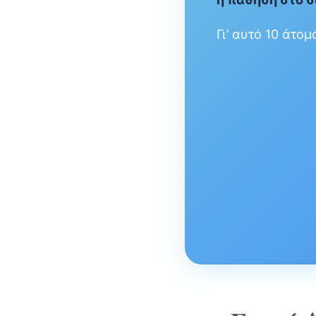
Γι’ αυτό 10 άτο