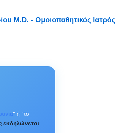
ου M.D. - Ομοιοπαθητικός Ιατρός
” ή “το
ρανία
 εκδηλώνεται