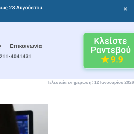
 έως 23 Αυγούστου.
×
Κλείστε
Q
Επικοινωνία
Ραντεβού
211-4041431
9.9
Τελευταία ενημέρωση: 12 Ιανουαρίου 2026