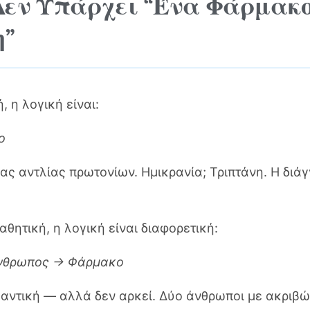
Δεν Υπάρχει “Ένα Φάρμακο
η”
, η λογική είναι:
ο
ας αντλίας πρωτονίων. Ημικρανία; Τριπτάνη. Η διά
θητική, η λογική είναι διαφορετική:
άνθρωπος → Φάρμακο
μαντική — αλλά δεν αρκεί. Δύο άνθρωποι με ακριβώ