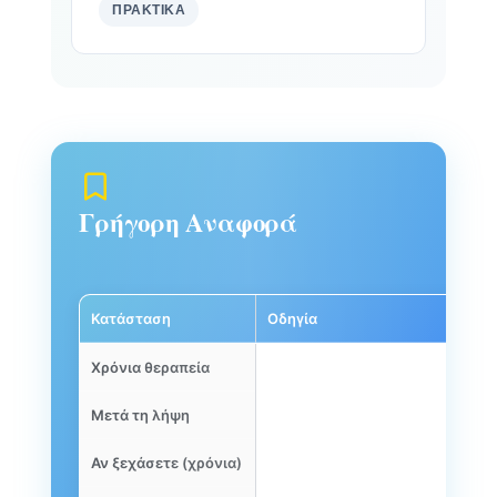
ΠΡΑΚΤΙΚΆ
Γρήγορη Αναφορά
Κατάσταση
Οδηγία
Χρόνια θεραπεία
Πρωί, άδειο στομάχι, 5-10′ πριν 
Μετά τη λήψη
Περιμένετε 5-10′ πριν φάτε/πάρ
Αν ξεχάσετε (χρόνια)
Πριν το μεσημεριανό