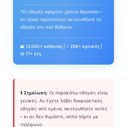
*Οι οδηγίες αφορούν χρόνια θεραπεία –
σε οξείες περιπτώσεις ακολουθήστε τις
οδηγίες που σας δόθηκαν
👥 12.000+ ασθενείς | ⭐ 258+ κριτικές |
📅 17+ έτη
⚕️ Σημείωση:
Οι παρακάτω οδηγίες είναι
γενικές. Αν έχετε λάβει διαφορετικές
οδηγίες από εμένα, ακολουθήστε αυτές
– κι αν δεν θυμάστε, απλά πάρτε με
τηλέφωνο.