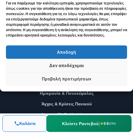
Για να παρέχουμε την καλύτερη εμπειρία, χρησιμοποιούμε τεχνολογίες
όπως cookies για την αποθήκευση ή/και την πρόσβαση σε πληροφορίες
συσκευών. Η συγκατάθεση για τις εν λόγω τεχνολογίες θα μας επιτρέψει
να επεξεργαστούμε δεδομένα προσωπικού χαρακτήρα, όπως
συμπεριφορά περιήγησης ή μοναδικά αναγνωριστικά σε αυτόν τον
ιστότοπο. Η μη συγκατάθεση ή η ανάκληση της συγκατάθεσης, μπορεί να
Βρείτε ευκολότερα τα άρθρα μας στις αναζητήσεις σας
επηρεάσει αρνητικά ορισμένες λειτουργίες και δυνατότητες.
Ορίστε μας ως προτιμώμενη πηγή
Αποδοχή
Δεν αποδέχομαι
Προβολή προτιμήσεων
ΟΜΟΙΟΠΑΘΗΤΙΚΉ & ΥΓΕΊΑ
Ημικρανία & Πονοκέφαλος
Άγχος & Κρίσεις Πανικού
Θυρεοειδίτιδα Hashimoto
|
Κλείστε Ραντεβού
Καλέστε
★
9.9
(258)
Ευερέθιστο Έντερο (IBS)