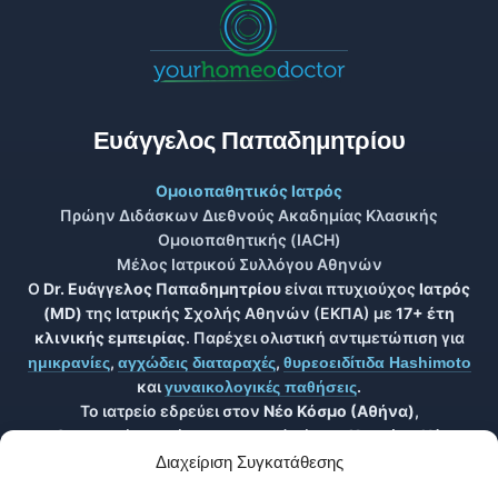
Ευάγγελος Παπαδημητρίου
Ομοιοπαθητικός Ιατρός
Πρώην Διδάσκων Διεθνούς Ακαδημίας Κλασικής
Ομοιοπαθητικής (IACH)
Μέλος Ιατρικού Συλλόγου Αθηνών
Ο
Dr. Ευάγγελος Παπαδημητρίου
είναι πτυχιούχος
Ιατρός
(MD)
της Ιατρικής Σχολής Αθηνών (ΕΚΠΑ) με
17+ έτη
κλινικής εμπειρίας
. Παρέχει ολιστική αντιμετώπιση για
,
,
ημικρανίες
αγχώδεις διαταραχές
θυρεοειδίτιδα Hashimoto
και
.
γυναικολογικές παθήσεις
Το ιατρείο εδρεύει στον
Νέο Κόσμο (Αθήνα)
,
εξυπηρετώντας άμεσα περιοχές όπως
Κουκάκι, Νέα
Σμύρνη, Καλλιθέα, Παλαιό Φάληρο
και
Δάφνη
, ενώ
Διαχείριση Συγκατάθεσης
παρέχεται η δυνατότητα για
.
online συνεδρίες