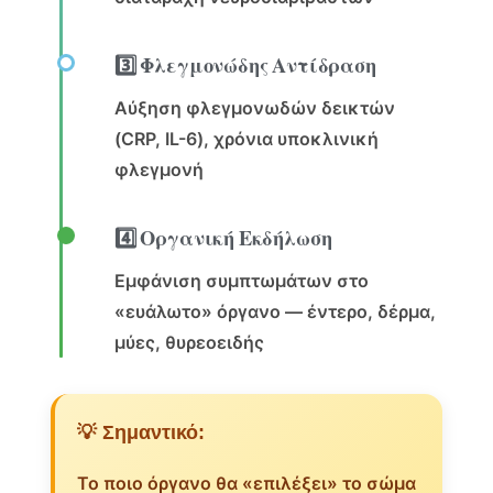
3️⃣ Φλεγμονώδης Αντίδραση
Αύξηση φλεγμονωδών δεικτών
(CRP, IL-6), χρόνια υποκλινική
φλεγμονή
4️⃣ Οργανική Εκδήλωση
Εμφάνιση συμπτωμάτων στο
«ευάλωτο» όργανο — έντερο, δέρμα,
μύες, θυρεοειδής
💡 Σημαντικό:
Το ποιο όργανο θα «επιλέξει» το σώμα