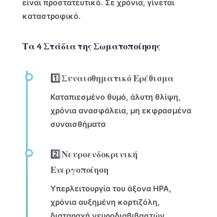
είναι προστατευτικό. Σε χρόνια, γίνεται
καταστροφικό.
Τα 4 Στάδια της Σωματοποίησης
1️⃣ Συναισθηματικό Ερέθισμα
Καταπιεσμένο θυμό, άλυτη θλίψη,
χρόνια ανασφάλεια, μη εκφρασμένα
συναισθήματα
2️⃣ Νευροενδοκρινική
Ενεργοποίηση
Υπερλειτουργία του άξονα HPA,
χρόνια αυξημένη κορτιζόλη,
διαταραχή νευροδιαβιβαστών