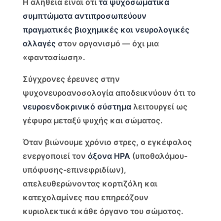
Η αλήθεια είναι ότι
τα ψυχοσωματικά
συμπτώματα αντιπροσωπεύουν
πραγματικές βιοχημικές και νευρολογικές
αλλαγές
στον οργανισμό — όχι μια
«φαντασίωση».
Σύγχρονες έρευνες στην
ψυχονευροανοσολογία αποδεικνύουν ότι το
νευροενδοκρινικό σύστημα
λειτουργεί ως
γέφυρα μεταξύ ψυχής και σώματος.
Όταν βιώνουμε χρόνιο στρες, ο εγκέφαλος
ενεργοποιεί τον
άξονα HPA
(υποθαλάμου-
υπόφυσης-επινεφριδίων),
απελευθερώνοντας κορτιζόλη και
κατεχολαμίνες που επηρεάζουν
κυριολεκτικά κάθε όργανο του σώματος.