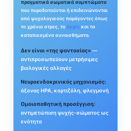
πραγματικά σωματικά συμπτώματα
που πυροδοτούνται ή επιδεινώνονται
από ψυχολογικούς παράγοντες όπως
το χρόνιο στρες, το
και τα
άγχος
καταπιεσμένα συναισθήματα.
Δεν είναι «της φαντασίας»
—
αντιπροσωπεύουν μετρήσιμες
βιολογικές αλλαγές
Νευροενδοκρινικός μηχανισμός:
άξονας HPA, κορτιζόλη, φλεγμονή
Ομοιοπαθητική προσέγγιση:
αντιμετώπιση ψυχής-σώματος ως
ενότητα