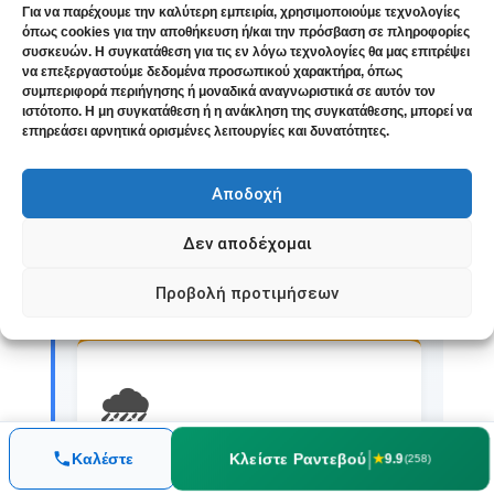
Για να παρέχουμε την καλύτερη εμπειρία, χρησιμοποιούμε τεχνολογίες
όπως cookies για την αποθήκευση ή/και την πρόσβαση σε πληροφορίες
συσκευών. Η συγκατάθεση για τις εν λόγω τεχνολογίες θα μας επιτρέψει
να επεξεργαστούμε δεδομένα προσωπικού χαρακτήρα, όπως
😰
συμπεριφορά περιήγησης ή μοναδικά αναγνωριστικά σε αυτόν τον
ιστότοπο. Η μη συγκατάθεση ή η ανάκληση της συγκατάθεσης, μπορεί να
επηρεάσει αρνητικά ορισμένες λειτουργίες και δυνατότητες.
Άγχος & Κρίσεις Πανικού
Αποδοχή
Όταν το άγχος «σωματοποιείται»
Δεν αποδέχομαι
Διαβάστε περισσότερα
Προβολή προτιμήσεων
🌧️
|
Κλείστε Ραντεβού
Καλέστε
★
9.9
(258)
Κατάθλιψη & Ομοιοπαθητική