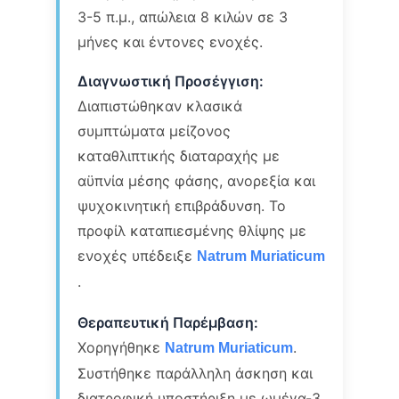
3-5 π.μ., απώλεια 8 κιλών σε 3
μήνες και έντονες ενοχές.
Διαγνωστική Προσέγγιση:
Διαπιστώθηκαν κλασικά
συμπτώματα μείζονος
καταθλιπτικής διαταραχής με
αϋπνία μέσης φάσης, ανορεξία και
ψυχοκινητική επιβράδυνση. Το
προφίλ καταπιεσμένης θλίψης με
ενοχές υπέδειξε
Natrum Muriaticum
.
Θεραπευτική Παρέμβαση:
Χορηγήθηκε
.
Natrum Muriaticum
Συστήθηκε παράλληλη άσκηση και
διατροφική υποστήριξη με ωμέγα-3.