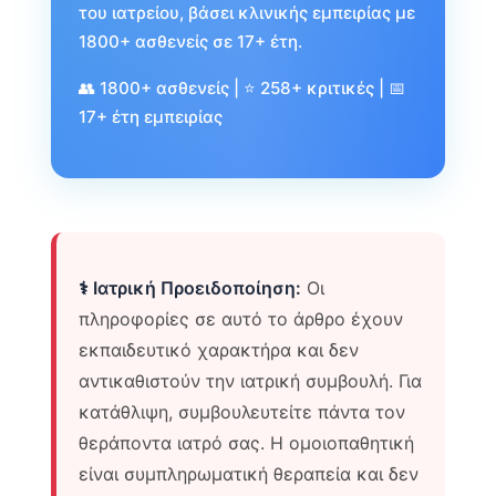
του ιατρείου, βάσει κλινικής εμπειρίας με
1800+ ασθενείς σε 17+ έτη.
👥 1800+ ασθενείς | ⭐ 258+ κριτικές | 📅
17+ έτη εμπειρίας
⚕️ Ιατρική Προειδοποίηση:
Οι
πληροφορίες σε αυτό το άρθρο έχουν
εκπαιδευτικό χαρακτήρα και δεν
αντικαθιστούν την ιατρική συμβουλή. Για
κατάθλιψη, συμβουλευτείτε πάντα τον
θεράποντα ιατρό σας. Η ομοιοπαθητική
είναι συμπληρωματική θεραπεία και δεν