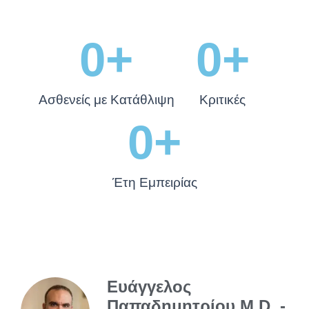
0
+
0
+
Ασθενείς με Κατάθλιψη
Κριτικές
0
+
Έτη Εμπειρίας
Ευάγγελος
Παπαδημητρίου M.D. -