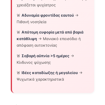
χρειάζεται ψυχίατρος
🚨
Αδυναμία φροντίδας εαυτού
→
Πιθανή νοσηλεία
🚨
Απότομη ευφορία μετά από βαριά
κατάθλιψη
→ Μανιακό επεισόδιο ή
απόφαση αυτοκτονίας
🚨
Σοβαρή αϋπνία >5 ημέρες
→
Κίνδυνος ψύχωσης
🚨
Ιδέες καταδίωξης ή μεγαλείου
→
Ψυχωτικά χαρακτηριστικά