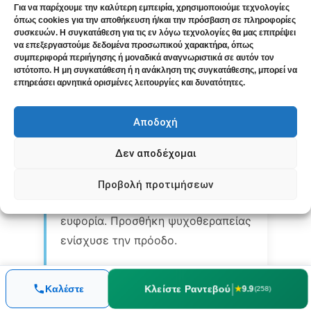
Για να παρέχουμε την καλύτερη εμπειρία, χρησιμοποιούμε τεχνολογίες
Χορηγήθηκε
στη δεύτερη
Sepia
όπως cookies για την αποθήκευση ή/και την πρόσβαση σε πληροφορίες
επίσκεψη. Προτάθηκε συνδυαστική
συσκευών. Η συγκατάθεση για τις εν λόγω τεχνολογίες θα μας επιτρέψει
να επεξεργαστούμε δεδομένα προσωπικού χαρακτήρα, όπως
προσέγγιση με ψυχοθεραπεία λόγω
συμπεριφορά περιήγησης ή μοναδικά αναγνωριστικά σε αυτόν τον
ιστότοπο. Η μη συγκατάθεση ή η ανάκληση της συγκατάθεσης, μπορεί να
σοβαρότητας.
επηρεάσει αρνητικά ορισμένες λειτουργίες και δυνατότητες.
Πορεία Βελτίωσης:
Μικρή βελτίωση
Αποδοχή
ενέργειας στις 10 ημέρες. Στις 3-4
εβδομάδες αρχική επανασύνδεση
Δεν αποδέχομαι
με το νεογνό. Στους 3 μήνες 50%
βελτίωση με βασική
Προβολή προτιμήσεων
λειτουργικότητα αλλά χωρίς
ευφορία. Προσθήκη ψυχοθεραπείας
ενίσχυσε την πρόοδο.
Αποτέλεσμα μετά από 8 μήνες:
|
Κλείστε Ραντεβού
Καλέστε
Διατηρεί 60% βελτίωση με
★
9.9
(258)
συνδυαστική θεραπεία. «Δεν είμαι