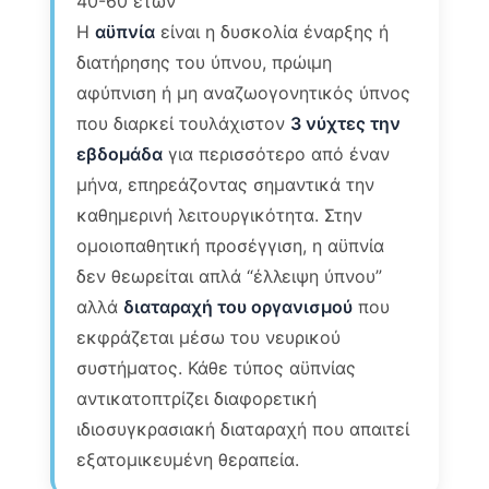
40-60 ετών
Η
αϋπνία
είναι η δυσκολία έναρξης ή
διατήρησης του ύπνου, πρώιμη
αφύπνιση ή μη αναζωογονητικός ύπνος
που διαρκεί τουλάχιστον
3 νύχτες την
εβδομάδα
για περισσότερο από έναν
μήνα, επηρεάζοντας σημαντικά την
καθημερινή λειτουργικότητα. Στην
ομοιοπαθητική προσέγγιση, η αϋπνία
δεν θεωρείται απλά “έλλειψη ύπνου”
αλλά
διαταραχή του οργανισμού
που
εκφράζεται μέσω του νευρικού
συστήματος. Κάθε τύπος αϋπνίας
αντικατοπτρίζει διαφορετική
ιδιοσυγκρασιακή διαταραχή που απαιτεί
εξατομικευμένη θεραπεία.