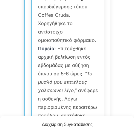
υπερδιέγερσης τύπου
Coffea Cruda.
Χορηγήθηκε το
αντίστοιχο
ομοιοπαθητικό φάρμακο.
Πορεία:
Επιτεύχθηκε
αρχική βελτίωση εντός
εβδομάδας με αύξηση
ύπνου σε 5-6 ώρες.
“Το
μυαλό μου επιτέλους
χαλαρώνει λίγο,”
ανέφερε
η ασθενής. Λόγω
περιορισμένης περαιτέρω
προόδου, συστήθηκε
συνδυαστική προσέγγιση
Διαχείριση Συγκατάθεσης
με γνωσιακή