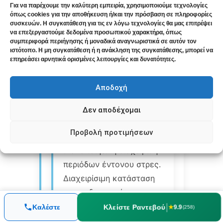
Για να παρέχουμε την καλύτερη εμπειρία, χρησιμοποιούμε τεχνολογίες
συμπεριφορική θεραπεία
όπως cookies για την αποθήκευση ή/και την πρόσβαση σε πληροφορίες
συσκευών. Η συγκατάθεση για τις εν λόγω τεχνολογίες θα μας επιτρέψει
για αϋπνία (CBT-I) και
να επεξεργαστούμε δεδομένα προσωπικού χαρακτήρα, όπως
συμπληρωματική
συμπεριφορά περιήγησης ή μοναδικά αναγνωριστικά σε αυτόν τον
ιστότοπο. Η μη συγκατάθεση ή η ανάκληση της συγκατάθεσης, μπορεί να
υποστήριξη με Passiflora
επηρεάσει αρνητικά ορισμένες λειτουργίες και δυνατότητες.
και μαγνήσιο γλυκινικό.
Τελική έκβαση:
Μετά
Αποδοχή
από 9 μήνες επιτεύχθηκε
σταθεροποίηση σε 6-7
Δεν αποδέχομαι
ώρες ύπνου τις
Προβολή προτιμήσεων
περισσότερες νύχτες, με
ικανοποιητική διαχείριση
περιόδων έντονου στρες.
Διαχειρίσιμη κατάσταση
με συνδυαστική
θεραπευτική προσέγγιση.
|
Κλείστε Ραντεβού
Καλέστε
★
9.9
(258)
Αποτέλεσμα:
Η εκτίμησή