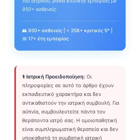
του ιατρείου, βάσει κλινικής εμπειρίας με
950+ ασθενείς.
👥 950+ ασθενείς | ⭐ 258+ κριτικές 5* |
📅 17+ έτη εμπειρίας
⚕️ Ιατρική Προειδοποίηση:
Οι
πληροφορίες σε αυτό το άρθρο έχουν
εκπαιδευτικό χαρακτήρα και δεν
αντικαθιστούν την ιατρική συμβουλή. Για
αϋπνία, συμβουλευτείτε πάντα τον
θεράποντα ιατρό σας. Η ομοιοπαθητική
είναι συμπληρωματική θεραπεία και δεν
υποκαθιστά τη συμβατική ιατρική