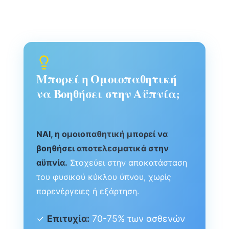
Μπορεί η Ομοιοπαθητική
να Βοηθήσει στην Αϋπνία;
ΝΑΙ, η ομοιοπαθητική μπορεί να
βοηθήσει αποτελεσματικά στην
αϋπνία.
Στοχεύει στην αποκατάσταση
του φυσικού κύκλου ύπνου, χωρίς
παρενέργειες ή εξάρτηση.
✓
Επιτυχία:
70-75% των ασθενών