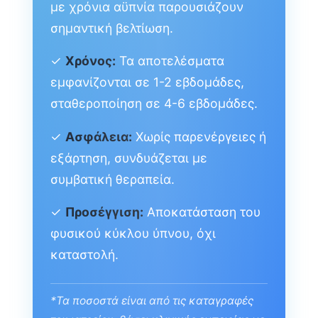
με χρόνια αϋπνία παρουσιάζουν
σημαντική βελτίωση.
✓
Χρόνος:
Τα αποτελέσματα
εμφανίζονται σε 1-2 εβδομάδες,
σταθεροποίηση σε 4-6 εβδομάδες.
✓
Ασφάλεια:
Χωρίς παρενέργειες ή
εξάρτηση, συνδυάζεται με
συμβατική θεραπεία.
✓
Προσέγγιση:
Αποκατάσταση του
φυσικού κύκλου ύπνου, όχι
καταστολή.
*Τα ποσοστά είναι από τις καταγραφές