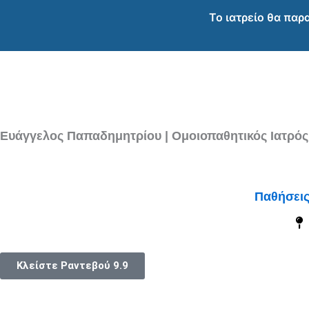
Μετάβαση
Το ιατρείο θα παρ
στο
περιεχόμενο
Ευάγγελος Παπαδημητρίου | Ομοιοπαθητικός Ιατρός
Παθήσει
Κλείστε Ραντεβού
9.9