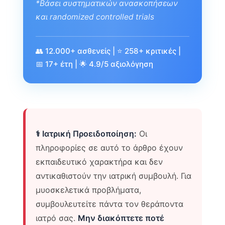
*Βάσει συστηματικών ανασκοπήσεων
και randomized controlled trials
👥 12.000+ ασθενείς | ⭐ 258+ κριτικές |
📅 17+ έτη | 🌟 4.9/5 αξιολόγηση
⚕️ Ιατρική Προειδοποίηση:
Οι
πληροφορίες σε αυτό το άρθρο έχουν
εκπαιδευτικό χαρακτήρα και δεν
αντικαθιστούν την ιατρική συμβουλή. Για
μυοσκελετικά προβλήματα,
συμβουλευτείτε πάντα τον θεράποντα
ιατρό σας.
Μην διακόπτετε ποτέ