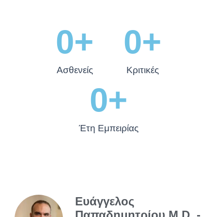
0
+
0
+
Ασθενείς
Κριτικές
0
+
Έτη Εμπειρίας
Ευάγγελος
Παπαδημητρίου M.D. -