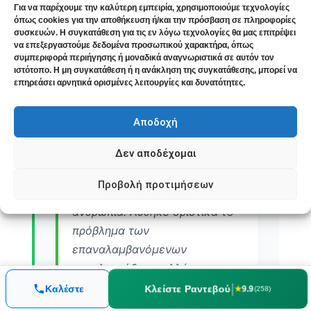
Για να παρέχουμε την καλύτερη εμπειρία, χρησιμοποιούμε τεχνολογίες
εξαφανίστηκαν.”
όπως cookies για την αποθήκευση ή/και την πρόσβαση σε πληροφορίες
συσκευών. Η συγκατάθεση για τις εν λόγω τεχνολογίες θα μας επιτρέψει
cryssgerou
• Google Reviews •
να επεξεργαστούμε δεδομένα προσωπικού χαρακτήρα, όπως
συμπεριφορά περιήγησης ή μοναδικά αναγνωριστικά σε αυτόν τον
Οκτώβριος 2025
ιστότοπο. Η μη συγκατάθεση ή η ανάκληση της συγκατάθεσης, μπορεί να
επηρεάσει αρνητικά ορισμένες λειτουργίες και δυνατότητες.
⭐⭐⭐⭐⭐
Αποδοχή
Δεν αποδέχομαι
“Όσες φορές τον χρειάστηκα
αντιμετώπισε το εκάστοτε
Προβολή προτιμήσεων
πρόβλημα με γνώση και
ανθρωπιά. Λύθηκε οριστικά το
πρόβλημα των
επαναλαμβανόμενων
ουρολοιμώξεων αλλά και της
κακής ποιότητας ύπνου που
|
Κλείστε Ραντεβού
Καλέστε
★
9.9
(258)
παρουσιάστηκε αρκετά χρόνια