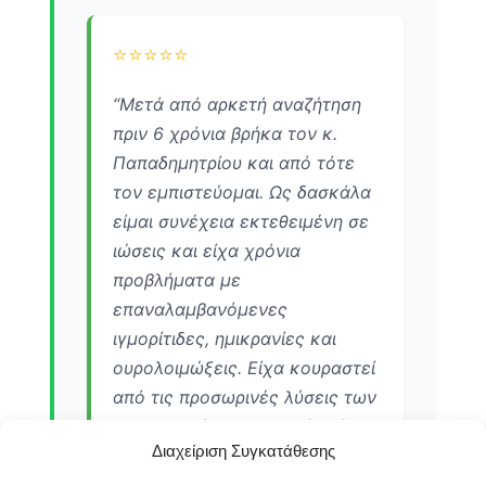
⭐⭐⭐⭐⭐
“Μετά από αρκετή αναζήτηση
πριν 6 χρόνια βρήκα τον κ.
Παπαδημητρίου και από τότε
τον εμπιστεύομαι. Ως δασκάλα
είμαι συνέχεια εκτεθειμένη σε
ιώσεις και είχα χρόνια
προβλήματα με
επαναλαμβανόμενες
ιγμορίτιδες, ημικρανίες και
ουρολοιμώξεις. Είχα κουραστεί
από τις προσωρινές λύσεις των
αντιβιοτικών. Με τη βοήθειά
Διαχείριση Συγκατάθεσης
του είδα σταδιακή βελτίωση και
τα προβλήματα σχεδόν