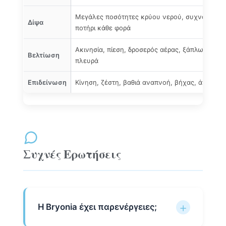
Μεγάλες ποσότητες κρύου νερού, συχνά — έν
Δίψα
ποτήρι κάθε φορά
Ακινησία, πίεση, δροσερός αέρας, ξάπλωμα στ
Βελτίωση
πλευρά
Επιδείνωση
Κίνηση, ζέστη, βαθιά αναπνοή, βήχας, άγγιγμα,
Συχνές Ερωτήσεις
Η Bryonia έχει παρενέργειες;