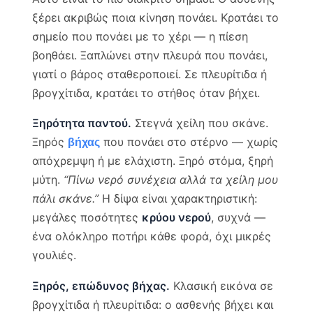
ξέρει ακριβώς ποια κίνηση πονάει. Κρατάει το
σημείο που πονάει με το χέρι — η πίεση
βοηθάει. Ξαπλώνει στην πλευρά που πονάει,
γιατί ο βάρος σταθεροποιεί. Σε πλευρίτιδα ή
βρογχίτιδα, κρατάει το στήθος όταν βήχει.
Ξηρότητα παντού.
Στεγνά χείλη που σκάνε.
Ξηρός
που πονάει στο στέρνο — χωρίς
βήχας
απόχρεμψη ή με ελάχιστη. Ξηρό στόμα, ξηρή
μύτη.
“Πίνω νερό συνέχεια αλλά τα χείλη μου
πάλι σκάνε.”
Η δίψα είναι χαρακτηριστική:
μεγάλες ποσότητες
κρύου νερού
, συχνά —
ένα ολόκληρο ποτήρι κάθε φορά, όχι μικρές
γουλιές.
Ξηρός, επώδυνος βήχας.
Κλασική εικόνα σε
βρογχίτιδα ή πλευρίτιδα: ο ασθενής βήχει και