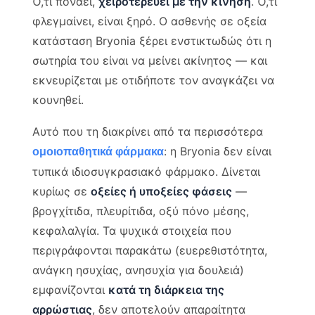
Ό,τι πονάει,
χειροτερεύει με την κίνηση
. Ό,τι
φλεγμαίνει, είναι ξηρό. Ο ασθενής σε οξεία
κατάσταση Bryonia ξέρει ενστικτωδώς ότι η
σωτηρία του είναι να μείνει ακίνητος — και
εκνευρίζεται με οτιδήποτε τον αναγκάζει να
κουνηθεί.
Αυτό που τη διακρίνει από τα περισσότερα
: η Bryonia δεν είναι
ομοιοπαθητικά φάρμακα
τυπικά ιδιοσυγκρασιακό φάρμακο. Δίνεται
κυρίως σε
οξείες ή υποξείες φάσεις
—
βρογχίτιδα, πλευρίτιδα, οξύ πόνο μέσης,
κεφαλαλγία. Τα ψυχικά στοιχεία που
περιγράφονται παρακάτω (ευερεθιστότητα,
ανάγκη ησυχίας, ανησυχία για δουλειά)
εμφανίζονται
κατά τη διάρκεια της
αρρώστιας
, δεν αποτελούν απαραίτητα