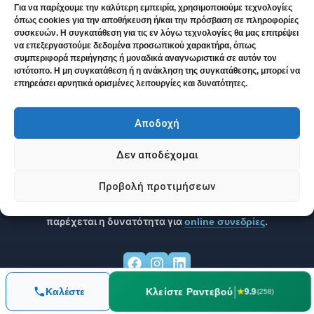
Ευάγγελος Παπαδημητρίου
Για να παρέχουμε την καλύτερη εμπειρία, χρησιμοποιούμε τεχνολογίες
όπως cookies για την αποθήκευση ή/και την πρόσβαση σε πληροφορίες
συσκευών. Η συγκατάθεση για τις εν λόγω τεχνολογίες θα μας επιτρέψει
Ομοιοπαθητικός Ιατρός
να επεξεργαστούμε δεδομένα προσωπικού χαρακτήρα, όπως
Πρώην Διδάσκων Διεθνούς Ακαδημίας Κλασικής
συμπεριφορά περιήγησης ή μοναδικά αναγνωριστικά σε αυτόν τον
Ομοιοπαθητικής (IACH)
ιστότοπο. Η μη συγκατάθεση ή η ανάκληση της συγκατάθεσης, μπορεί να
Μέλος Ιατρικού Συλλόγου Αθηνών
επηρεάσει αρνητικά ορισμένες λειτουργίες και δυνατότητες.
Ο
Dr. Ευάγγελος Παπαδημητρίου
είναι πτυχιούχος
Ιατρός
(MD)
της Ιατρικής Σχολής Αθηνών (ΕΚΠΑ) με
17+ έτη
Αποδοχή
κλινικής εμπειρίας
. Παρέχει ολιστική αντιμετώπιση για
,
,
ημικρανίες
αγχώδεις διαταραχές
θυρεοειδίτιδα Hashimoto
Δεν αποδέχομαι
και
.
γυναικολογικές παθήσεις
Το ιατρείο εδρεύει στον
Νέο Κόσμο (Αθήνα)
,
Προβολή προτιμήσεων
εξυπηρετώντας άμεσα περιοχές όπως
Κουκάκι, Νέα
Σμύρνη, Καλλιθέα, Παλαιό Φάληρο
και
Δάφνη
, ενώ
παρέχεται η δυνατότητα για
.
online συνεδρίες
|
Κλείστε Ραντεβού
Καλέστε
★
9.9
(258)
Βρείτε ευκολότερα τα άρθρα μας στις αναζητήσεις σας