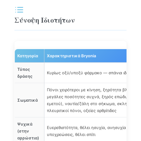
Σύνοψη Ιδιοτήτων
Κατηγορία
Χαρακτηριστικά Bryonia
Τύπος
Κυρίως οξύ/υποξύ φάρμακο — σπάνια ιδιοσυγκ
δράσης
Πόνοι χειρότεροι με κίνηση, ξηρότητα βλεννογ
μεγάλες ποσότητες συχνά, ξηρός επώδυνος βή
Σωματικά
εμετού), ναυτία/ζάλη στο σήκωμα, σκληρά ξηρ
πλευριτικοί πόνοι, οξείες αρθρίτιδες
Ψυχικά
Ευερεθιστότητα, θέλει ησυχία, ανησυχία για δου
(στην
υποχρεώσεις, θέλει σπίτι
αρρώστια)