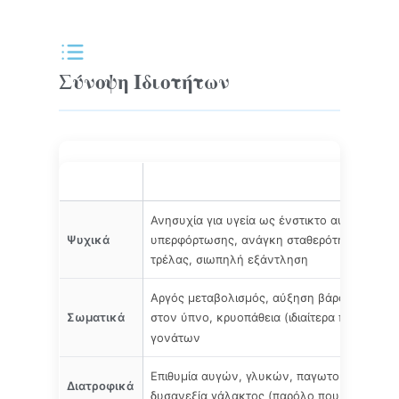
Σύνοψη Ιδιοτήτων
Κατηγορία
Χαρακτηριστικά Calcarea Carbonica
Ανησυχία για υγεία ως ένστικτο αυτοσυντήρ
Ψυχικά
υπερφόρτωσης, ανάγκη σταθερότητας, φόβο
τρέλας, σιωπηλή εξάντληση
Αργός μεταβολισμός, αύξηση βάρους, εφίδ
Σωματικά
στον ύπνο, κρυοπάθεια (ιδιαίτερα πόδια),
οσ
γονάτων
Επιθυμία αυγών, γλυκών, παγωτού — αποσ
Διατροφικά
δυσανεξία γάλακτος (παρόλο που η πηγή είν