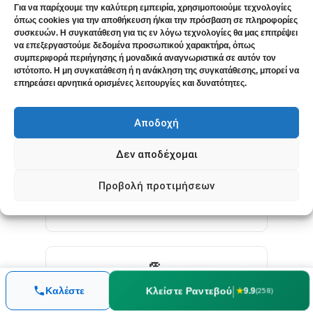
ΝΕΥΡΟΛΟΓΙΚΆ
Για να παρέχουμε την καλύτερη εμπειρία, χρησιμοποιούμε τεχνολογίες
όπως cookies για την αποθήκευση ή/και την πρόσβαση σε πληροφορίες
συσκευών. Η συγκατάθεση για τις εν λόγω τεχνολογίες θα μας επιτρέψει
να επεξεργαστούμε δεδομένα προσωπικού χαρακτήρα, όπως
συμπεριφορά περιήγησης ή μοναδικά αναγνωριστικά σε αυτόν τον
😰
ιστότοπο. Η μη συγκατάθεση ή η ανάκληση της συγκατάθεσης, μπορεί να
επηρεάσει αρνητικά ορισμένες λειτουργίες και δυνατότητες.
Άγχος και Κρίσεις Πανικού
Αποδοχή
Το άγχος και το στρες είναι συχνοί
επιδεινωτικοί παράγοντες του ιλίγγου.
Δεν αποδέχομαι
Φυσική ρύθμιση νευρικού συστήματος.
Προβολή προτιμήσεων
ΨΥΧΙΚΉ ΥΓΕΊΑ
💪
|
Κλείστε Ραντεβού
Καλέστε
★
9.9
(258)
Ινομυαλγία & Χρόνιος Πόνος