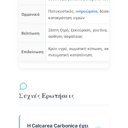
Πολυκυστικές,
, δύσκολη
ινομυώματα
εμμη
Ορμονικά
κατακράτηση υγρών
Ζέστη ξηρή, ξεκούραση, ρουτίνα, ελαφρύ π
Βελτίωση
αίσθηση ασφάλειας
Κρύο υγρό, σωματική κόπωση, σκάλες, εμμη
Επιδείνωση
πνευματική καταπόνηση
Συχνές Ερωτήσεις
Η Calcarea Carbonica έχει