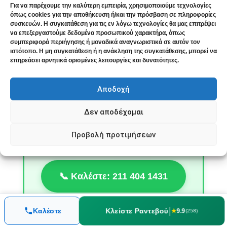
Για να παρέχουμε την καλύτερη εμπειρία, χρησιμοποιούμε τεχνολογίες
όπως cookies για την αποθήκευση ή/και την πρόσβαση σε πληροφορίες
συσκευών. Η συγκατάθεση για τις εν λόγω τεχνολογίες θα μας επιτρέψει
🤝 7 στους 10 ασθενείς με Σύνδρομο
να επεξεργαστούμε δεδομένα προσωπικού χαρακτήρα, όπως
συμπεριφορά περιήγησης ή μοναδικά αναγνωριστικά σε αυτόν τον
Καρπιαίου Σωλήνα παρουσιάζουν βελτίωση
ιστότοπο. Η μη συγκατάθεση ή η ανάκληση της συγκατάθεσης, μπορεί να
επηρεάσει αρνητικά ορισμένες λειτουργίες και δυνατότητες.
Θέλω να Ξαναβρώ την Άνεση στα
Χέρια μου
Αποδοχή
Μια λεπτομερής συζήτηση για το
Σύνδρομο Καρπιαίου Σωλήνα μπορεί να
Δεν αποδέχομαι
διευκρινίσει τις επιλογές σας. Χωρίς
πίεση, χωρίς δέσμευση, με απόλυτη
Προβολή προτιμήσεων
εμπιστευτικότητα.
📞 Καλέστε: 211 404 1431
📍 Ιατρείο: Ευδόξου 2, Νέος Κόσμος, Αθήνα | 🌐
|
Κλείστε Ραντεβού
Καλέστε
★
9.9
(258)
Διαθέσιμες & Online Συνεδρίες