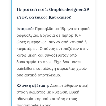
Περιστατικό 1: Graphic designer, 29
ετών, κάτοικος Κουκακίου
Ιστορικό:
Προσήλθε με 18μηνο ιστορικό
οσφυαλγίας. Εργασία σε laptop 10+
ώρες ημερησίως, συχνά από καναπέ ή
καφετέριες. Ο πόνος εντοπιζόταν στην
κάτω μέση και συνοδευόταν από
δυσκαμψία το πρωί. Είχε δοκιμάσει
painkillers και αλλαγή καρέκλας χωρίς
ουσιαστικό αποτέλεσμα.
Κλινική εξέταση:
Διαπιστώθηκαν κακή
στάση σώματος με κύφωση, μυϊκή
αδυναμία κορμού και τάση στους
παρασπονδυλικούς.