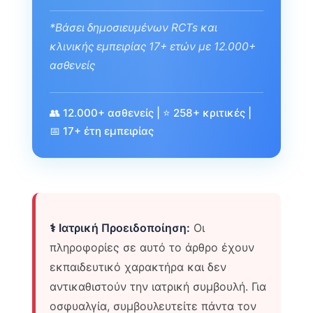
*Βάσει δημοσιευμένων RCTs και
κλινικής εμπειρίας 17+ ετών με 12.000+
ασθενείς
👥 12.000+ ασθενείς | ⭐ 258+ κριτικές |
📅 17+ έτη εμπειρίας
⚕️ Ιατρική Προειδοποίηση:
Οι
πληροφορίες σε αυτό το άρθρο έχουν
εκπαιδευτικό χαρακτήρα και δεν
αντικαθιστούν την ιατρική συμβουλή. Για
οσφυαλγία, συμβουλευτείτε πάντα τον