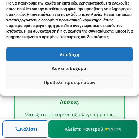
αναφέρονται προέρχονται από την απάντηση
Για να παρέχουμε την καλύτερη εμπειρία, χρησιμοποιούμε τεχνολογίες
όπως cookies για την αποθήκευση ή/και την πρόσβαση σε πληροφορίες
κάθε ασθενούς στην ερώτηση “Πόσο καλύτερα
συσκευών. Η συγκατάθεση για τις εν λόγω τεχνολογίες θα μας επιτρέψει
πιστεύετε ότι είστε;” και αντικατοπτρίζουν την
να επεξεργαστούμε δεδομένα προσωπικού χαρακτήρα, όπως
προσωπική τους εκτίμηση για τη συνολική
συμπεριφορά περιήγησης ή μοναδικά αναγνωριστικά σε αυτόν τον
βελτίωση της ποιότητας ζωής.
ιστότοπο. Η μη συγκατάθεση ή η ανάκληση της συγκατάθεσης, μπορεί να
επηρεάσει αρνητικά ορισμένες λειτουργίες και δυνατότητες.
Αποδοχή
🩺 Η οσφυαλγία επηρεάζει 619
Δεν αποδέχομαι
εκατομμύρια ανθρώπους παγκοσμίως
Προβολή προτιμήσεων
Υποφέρετε από Χρόνιο Πόνο στη
Μέση; Υπάρχουν Εναλλακτικές
Λύσεις.
Μια εξατομικευμένη αξιολόγηση μπορεί
να διερευνήσει αν η ομοιοπαθητική είναι
κατάλληλη για εσάς.
|
Κλείστε Ραντεβού
Καλέστε
★
9.9
(258)
Χωρίς δέσμευση, με πλήρη ενημέρωση