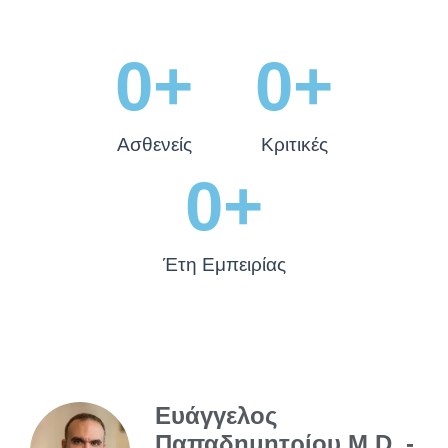
0
+
0
+
Ασθενείς
Κριτικές
0
+
Έτη Εμπειρίας
Ευάγγελος
Παπαδημητρίου M.D. -