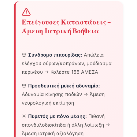
Επείγουσες Καταστάσεις –
Άμεση Ιατρική Βοήθεια
🚨
Σύνδρομο ιππουρίδας:
Απώλεια
ελέγχου ούρων/κοπράνων, μούδιασμα
περινέου → Καλέστε 166 ΑΜΕΣΑ
🚨
Προοδευτική μυϊκή αδυναμία:
Αδυναμία κίνησης ποδιών → Άμεση
νευρολογική εκτίμηση
🚨
Πυρετός με πόνο μέσης:
Πιθανή
σπονδυλοδισκίτιδα ή άλλη λοίμωξη →
Άμεση ιατρική αξιολόγηση