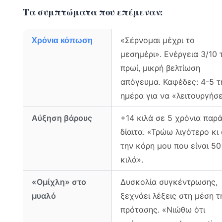
Τα συμπτώματα που επέμεναν:
«Σέρνομαι μέχρι το
Χρόνια κόπωση
μεσημέρι». Ενέργεια 3/10 
πρωί, μικρή βελτίωση
απόγευμα. Καφέδες: 4-5 τ
ημέρα για να «λειτουργήσε
Αύξηση βάρους
+14 κιλά σε 5 χρόνια παρά
δίαιτα. «Τρώω λιγότερο κι
την κόρη μου που είναι 50
κιλά».
«Ομίχλη» στο
Δυσκολία συγκέντρωσης,
μυαλό
ξεχνάει λέξεις στη μέση τ
πρότασης. «Νιώθω ότι