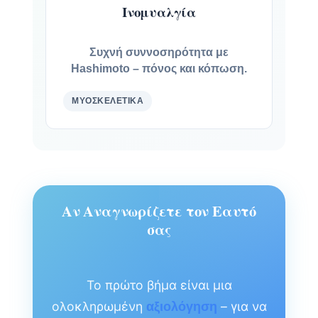
Ινομυαλγία
Συχνή συννοσηρότητα με
Hashimoto – πόνος και κόπωση.
ΜΥΟΣΚΕΛΕΤΙΚΆ
Αν Αναγνωρίζετε τον Εαυτό
σας
Το πρώτο βήμα είναι μια
ολοκληρωμένη
– για να
αξιολόγηση