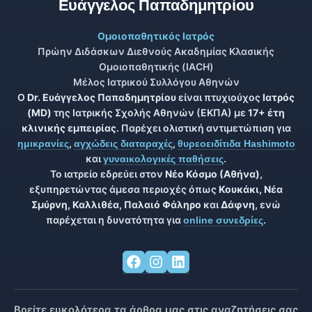
Ευάγγελος Παπαδημητρίου
Ομοιοπαθητικός Ιατρός
Πρώην Διδάσκων Διεθνούς Ακαδημίας Κλασικής
Ομοιοπαθητικής (IACH)
Μέλος Ιατρικού Συλλόγου Αθηνών
Ο
Dr. Ευάγγελος Παπαδημητρίου
είναι πτυχιούχος
Ιατρός
(MD)
της Ιατρικής Σχολής Αθηνών (ΕΚΠΑ) με
17+ έτη
κλινικής εμπειρίας
. Παρέχει ολιστική αντιμετώπιση για
,
,
ημικρανίες
αγχώδεις διαταραχές
θυρεοειδίτιδα Hashimoto
και
.
γυναικολογικές παθήσεις
Το ιατρείο εδρεύει στον
Νέο Κόσμο (Αθήνα)
,
εξυπηρετώντας άμεσα περιοχές όπως
Κουκάκι, Νέα
Σμύρνη, Καλλιθέα, Παλαιό Φάληρο
και
Δάφνη
, ενώ
παρέχεται η δυνατότητα για
.
online συνεδρίες
Βρείτε ευκολότερα τα άρθρα μας στις αναζητήσεις σας