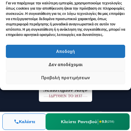
Συμπλήρωση Ιστορικού Online
Για να παρέχουμε την καλύτερη εμπειρία, χρησιμοποιούμε τεχνολογίες
όπως cookies για την αποθήκευση ή/και την πρόσβαση σε πληροφορίες
Κριτικές Ασθενών
συσκευών. Η συγκατάθεση για τις εν λόγω τεχνολογίες θα μας επιτρέψει
να επεξεργαστούμε δεδομένα προσωπικού χαρακτήρα, όπως
συμπεριφορά περιήγησης ή μοναδικά αναγνωριστικά σε αυτόν τον
ιστότοπο. Η μη συγκατάθεση ή η ανάκληση της συγκατάθεσης, μπορεί να
επηρεάσει αρνητικά ορισμένες λειτουργίες και δυνατότητες.
Αποδοχή
Δεν αποδέχομαι
Προβολή προτιμήσεων
4.8
★★★★★
|
Κλείστε Ραντεβού
Καλέστε
★
9.9
(258)
41 κριτικές