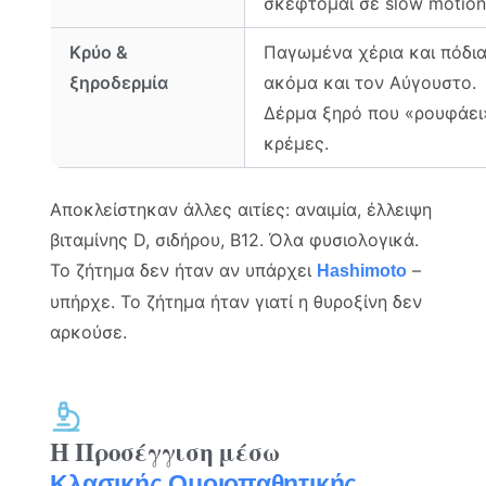
σκέφτομαι σε slow motion
Κρύο &
Παγωμένα χέρια και πόδι
ξηροδερμία
ακόμα και τον Αύγουστο.
Δέρμα ξηρό που «ρουφάει
κρέμες.
Αποκλείστηκαν άλλες αιτίες: αναιμία, έλλειψη
βιταμίνης D, σιδήρου, B12. Όλα φυσιολογικά.
Το ζήτημα δεν ήταν αν υπάρχει
–
Hashimoto
υπήρχε. Το ζήτημα ήταν γιατί η θυροξίνη δεν
αρκούσε.
Η Προσέγγιση μέσω
Κλασικής Ομοιοπαθητικής