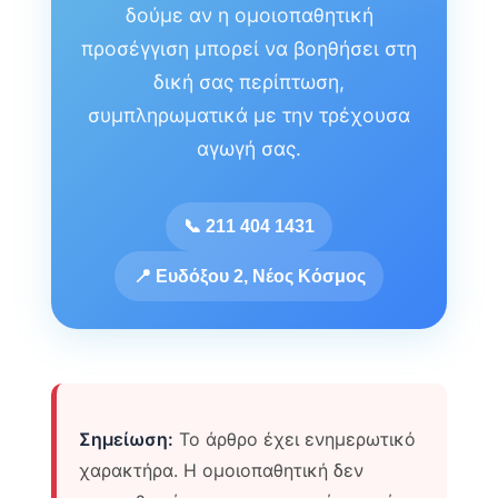
δούμε αν η ομοιοπαθητική
προσέγγιση μπορεί να βοηθήσει στη
δική σας περίπτωση,
συμπληρωματικά με την τρέχουσα
αγωγή σας.
📞 211 404 1431
📍 Ευδόξου 2, Νέος Κόσμος
Σημείωση:
Το άρθρο έχει ενημερωτικό
χαρακτήρα. Η ομοιοπαθητική δεν