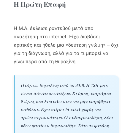
Η Πρώτη Επαφή
Η Μ.Α. έκλεισε ραντεβού μετά από
αναζήτηση στο internet. Είχε διαβάσει
κριτικές και ήθελε μια «δεύτερη γνώμη» – όχι
για τη διάγνωση, αλλά για το τι μπορεί να
γίνει πέρα από τη θυροξίνη:
Παίρνω θυροξίνη από το 2018. Η TSH μου
είναι πάντα «εντάξει». Κι όμως, κοιμάμαι
9 ώρες και ξυπνάω σαν να μην κοιμήθηκα
καθόλου. Έχω πάρει 14 κιλά χωρίς να
τρώω περισσότερο. Ο ενδοκρινολόγος λέει
«δεν φταίει ο θυρεοειδής». Τότε τι φταίει;