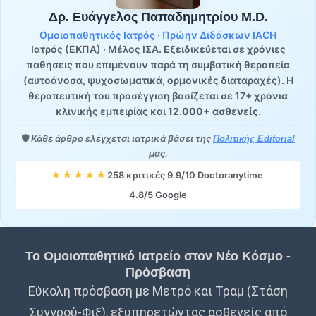
Δρ. Ευάγγελος Παπαδημητρίου M.D.
Ομοιοπαθητικός Ιατρός · Πρώην Διδάσκων IACH
Ιατρός (ΕΚΠΑ) · Μέλος ΙΣΑ. Εξειδικεύεται σε χρόνιες
παθήσεις που επιμένουν παρά τη συμβατική θεραπεία
(αυτοάνοσα, ψυχοσωματικά, ορμονικές διαταραχές). Η
θεραπευτική του προσέγγιση βασίζεται σε 17+ χρόνια
κλινικής εμπειρίας και
12.000+ ασθενείς
.
🛡️
Κάθε άρθρο ελέγχεται ιατρικά βάσει της
Πολιτικής Editorial
μας.
★★★★★
258 κριτικές
·
9.9/10 Doctoranytime
·
4.8/5 Google
Το Ομοιοπαθητικό Ιατρείο στον Νέο Κόσμο -
Πρόσβαση
Εύκολη πρόσβαση με Μετρό και Τραμ (Στάση
Συγγρού-Φιξ), εξυπηρετώντας ασθενείς από