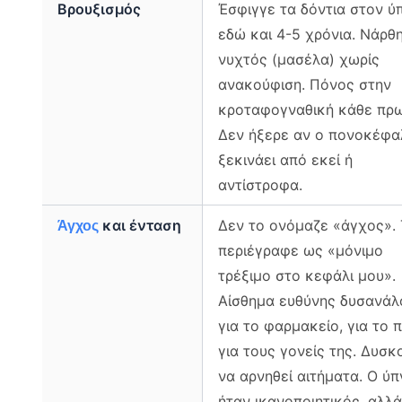
Βρουξισμός
Έσφιγγε τα δόντια στον ύ
εδώ και 4-5 χρόνια. Νάρθ
νυχτός (μασέλα) χωρίς
ανακούφιση. Πόνος στην
κροταφογναθική κάθε πρω
Δεν ήξερε αν ο πονοκέφα
ξεκινάει από εκεί ή
αντίστροφα.
και ένταση
Δεν το ονόμαζε «άγχος». 
Άγχος
περιέγραφε ως «μόνιμο
τρέξιμο στο κεφάλι μου».
Αίσθημα ευθύνης δυσανάλ
για το φαρμακείο, για το π
για τους γονείς της. Δυσκ
να αρνηθεί αιτήματα. Ο ύ
ήταν ικανοποιητικός, αλλά