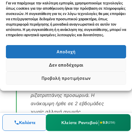
Για να παρέχουμε την καλύτερη εμπειρία, χρησιμοποιούμε τεχνολογίες
~50%. Από 10-15 ριζατριπτάνες τον
όπως cookies για την αποθήκευση ή/και την πρόσβαση σε πληροφορίες
συσκευών. Η συγκατάθεση για τις εν λόγω τεχνολογίες θα μας επιτρέψει
μήνα πήγε σε 5-6, βάσει του
να επεξεργαστούμε δεδομένα προσωπικού χαρακτήρα, όπως
ημερολογίου χρήσης που τηρούσε.
συμπεριφορά περιήγησης ή μοναδικά αναγνωριστικά σε αυτόν τον
ιστότοπο. Η μη συγκατάθεση ή η ανάκληση της συγκατάθεσης, μπορεί να
επηρεάσει αρνητικά ορισμένες λειτουργίες και δυνατότητες.
Μήνας 4: Υποτροπή
Αποδοχή
Σε μια περίοδο αυξημένου στρες
(ανακαίνιση φαρμακείου και ασθένεια
Δεν αποδέχομαι
γονιού), οι ημικρανίες επέστρεψαν σε
Προβολή προτιμήσεων
σχεδόν καθημερινή βάση για 10
μέρες. Αυξήθηκε η χρήση
ριζατριπτάνης προσωρινά. Η
ανάκαμψη ήρθε σε 2 εβδομάδες
χωρίς αλλαγή αγωγής.
|
Κλείστε Ραντεβού
Καλέστε
★
9.9
(258)
Μήνας 6: Αξιολόγηση