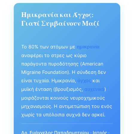
Ημικρανία και Άγχος:
Γιατί Συμβαίνουν Μαζί
Το 80% των ατόμων με
ημικρανία
αναφέρει το στρες ως κύριο
παράγοντα πυροδότησης (American
Migraine Foundation). Η σύνδεση δεν
είναι τυχαία. Ημικρανία,
και
άγχος
μυϊκή ένταση (βρουξισμός,
)
αυχενικό
μοιράζονται κοινούς νευροχημικούς
μηχανισμούς. Η αντιμετώπιση του ενός
χωρίς τα υπόλοιπα συχνά δεν αρκεί.
Δρ. Ευάγγελος Παπαδημητρίου · Ιατρός ·