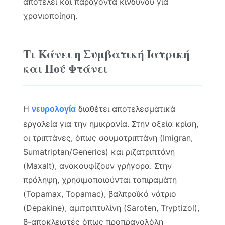
αποτελεί και παράγοντα κινδύνου για
χρονιοποίηση.
Τι Κάνει η Συμβατική Ιατρική
και Πού Φτάνει
Η
διαθέτει αποτελεσματικά
νευρολογία
εργαλεία για την ημικρανία. Στην οξεία κρίση,
οι τριπτάνες, όπως σουματριπτάνη (Imigran,
Sumatriptan/Generics) και ριζατριπτάνη
(Maxalt), ανακουφίζουν γρήγορα. Στην
πρόληψη, χρησιμοποιούνται τοπιραμάτη
(Topamax, Topamac), βαλπροϊκό νάτριο
(Depakine), αμιτριπτυλίνη (Saroten, Tryptizol),
β-αποκλειστές όπως προπρανολόλη