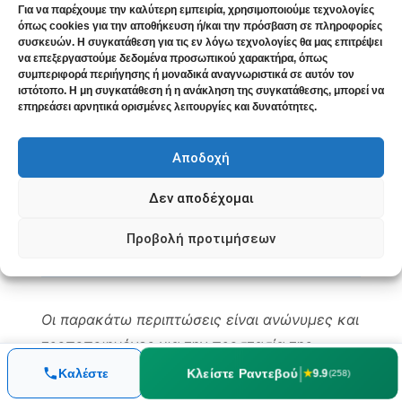
συστολικής και διαστολικής πίεσης σε
Για να παρέχουμε την καλύτερη εμπειρία, χρησιμοποιούμε τεχνολογίες
όπως cookies για την αποθήκευση ή/και την πρόσβαση σε πληροφορίες
πειραματόζωα
συσκευών. Η συγκατάθεση για τις εν λόγω τεχνολογίες θα μας επιτρέψει
να επεξεργαστούμε δεδομένα προσωπικού χαρακτήρα, όπως
Viscum Album:
Σε κλινική μελέτη
συμπεριφορά περιήγησης ή μοναδικά αναγνωριστικά σε αυτόν τον
ιστότοπο. Η μη συγκατάθεση ή η ανάκληση της συγκατάθεσης, μπορεί να
(Poruthukaren et al. 2014,
)
PubMed
επηρεάσει αρνητικά ορισμένες λειτουργίες και δυνατότητες.
παρατηρήθηκε θετική δράση στη μείωση
της πίεσης
Αποδοχή
Δεν αποδέχομαι
Προβολή προτιμήσεων
Τυπικά Κλινικά Παραδείγματα
Οι παρακάτω περιπτώσεις είναι ανώνυμες και
τροποποιημένες για την προστασία της
ιδιωτικότητας των ασθενών. Παρουσιάζονται
|
Κλείστε Ραντεβού
Καλέστε
★
9.9
(258)
για εκπαιδευτικούς σκοπούς.