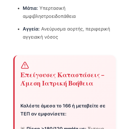
Μάτια:
Υπερτασική
αμφιβληστροειδοπάθεια
Αγγεία:
Ανεύρυσμα αορτής, περιφερική
αγγειακή νόσος
Επείγουσες Καταστάσεις –
Άμεση Ιατρική Βοήθεια
Καλέστε άμεσα το 166 ή μεταβείτε σε
ΤΕΠ αν εμφανίσετε:
🚨
Πίεση >180/120 mmHg με:
Έντονο