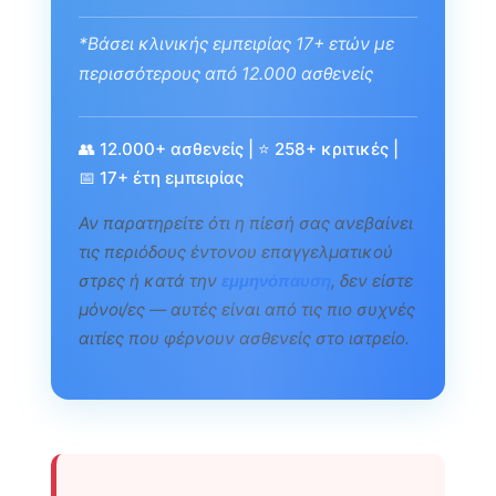
*Βάσει κλινικής εμπειρίας 17+ ετών με
περισσότερους από 12.000 ασθενείς
👥 12.000+ ασθενείς | ⭐ 258+ κριτικές |
📅 17+ έτη εμπειρίας
Αν παρατηρείτε ότι η πίεσή σας ανεβαίνει
τις περιόδους έντονου επαγγελματικού
στρες ή κατά την
, δεν είστε
εμμηνόπαυση
μόνοι/ες — αυτές είναι από τις πιο συχνές
αιτίες που φέρνουν ασθενείς στο ιατρείο.