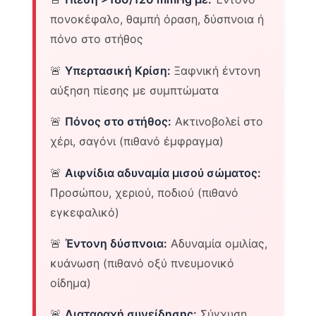
πονοκέφαλο, θαμπή όραση, δύσπνοια ή
πόνο στο στήθος
🚨
Υπερτασική Κρίση:
Ξαφνική έντονη
αύξηση πίεσης με συμπτώματα
🚨
Πόνος στο στήθος:
Ακτινοβολεί στο
χέρι, σαγόνι (πιθανό έμφραγμα)
🚨
Αιφνίδια αδυναμία μισού σώματος:
Προσώπου, χεριού, ποδιού (πιθανό
εγκεφαλικό)
🚨
Έντονη δύσπνοια:
Αδυναμία ομιλίας,
κυάνωση (πιθανό οξύ πνευμονικό
οίδημα)
🚨
Διαταραχή συνείδησης:
Σύγχυση,