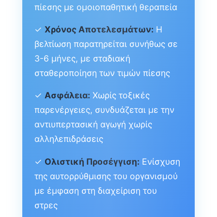
πίεσης με ομοιοπαθητική θεραπεία
✓
Χρόνος Αποτελεσμάτων:
Η
βελτίωση παρατηρείται συνήθως σε
3-6 μήνες, με σταδιακή
σταθεροποίηση των τιμών πίεσης
✓
Ασφάλεια:
Χωρίς τοξικές
παρενέργειες, συνδυάζεται με την
αντιυπερτασική αγωγή χωρίς
αλληλεπιδράσεις
✓
Ολιστική Προσέγγιση:
Ενίσχυση
της αυτορρύθμισης του οργανισμού
με έμφαση στη διαχείριση του
στρες