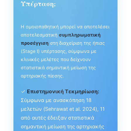
Υπέρταση;
Η ομοιοπαθητική μπορεί να αποτελέσει
αποτελεσματική
συμπληρωματική
προσέγγιση
στη διαχείριση της ήπιας
(Stage I) υπέρτασης, σύμφωνα με
κλινικές μελέτες που δείχνουν
στατιστικά σημαντική μείωση της
αρτηριακής πίεσης.
✓
Επιστημονική Τεκμηρίωση:
Σύμφωνα με ανασκόπηση 18
μελετών (Sehrawat et al. 2024), 11
από αυτές έδειξαν στατιστικά
σημαντική μείωση της αρτηριακής