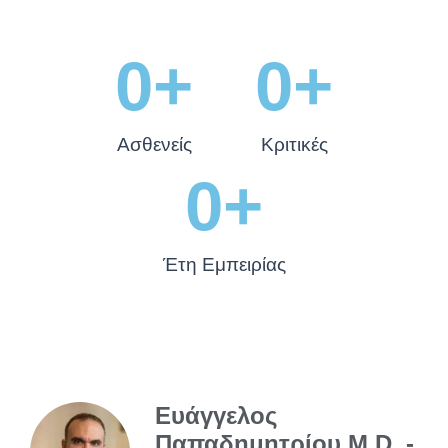
0
+
0
+
Ασθενείς
Κριτικές
0
+
Έτη Εμπειρίας
Ευάγγελος
Παπαδημητρίου M.D. -