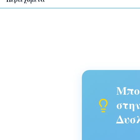
Μπορ
στην
Δυσλ