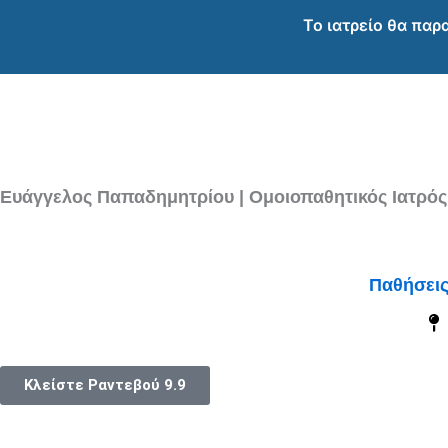
Μετάβαση
Το ιατρείο θα παρ
στο
περιεχόμενο
Ευάγγελος Παπαδημητρίου | Ομοιοπαθητικός Ιατρός
Παθήσει
Κλείστε Ραντεβού
9.9