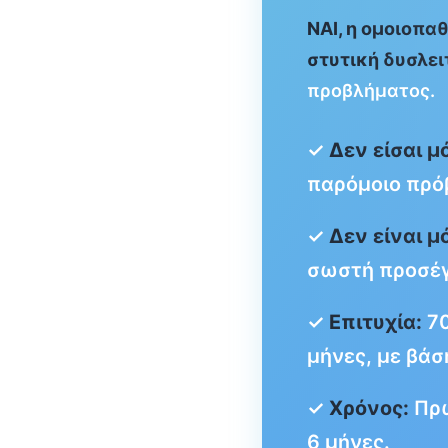
ΝΑΙ, η ομοιοπα
στυτική δυσλει
προβλήματος.
✓
Δεν είσαι μ
παρόμοιο πρό
✓
Δεν είναι μ
σωστή προσέγ
✓
Επιτυχία:
70
μήνες, με βάση
✓
Χρόνος:
Πρώ
6 μήνες.