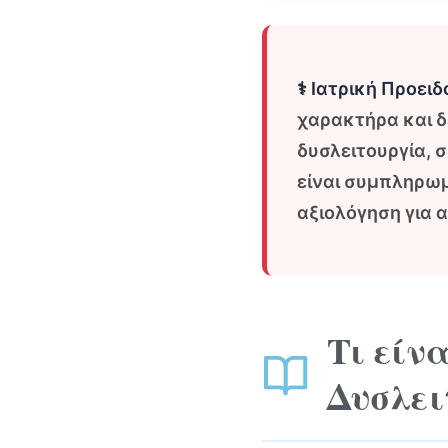
⚕️ Ιατρική Προει
χαρακτήρα και δ
δυσλειτουργία, 
είναι συμπληρωμ
αξιολόγηση για 
Τι είν
Δυσλει