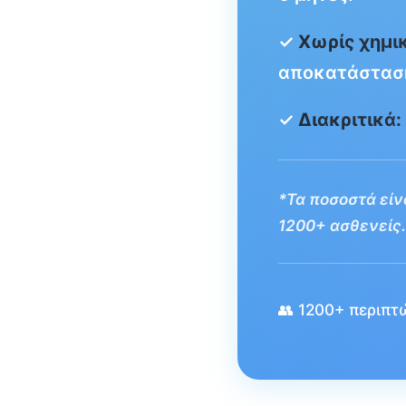
✓
Χωρίς χημι
αποκατάσταση
✓
Διακριτικά:
*Τα ποσοστά είνα
1200+ ασθενείς.
👥 1200+ περιπτώ