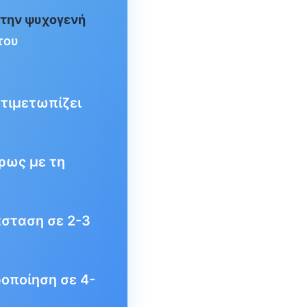
στην ψυχογενή
του
τιμετωπίζει
ρως με τη
σταση σε 2-3
οποίηση σε 4-