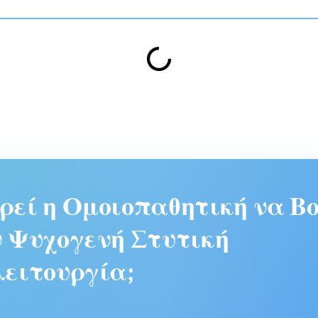
εί η Ομοιοπαθητική να Βο
 Ψυχογενή Στυτική
ειτουργία;