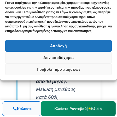
αιμορραγίας. Στον 6ο
Για να παρέχουμε την καλύτερη εμπειρία, χρησιμοποιούμε τεχνολογίες
όπως cookies για την αποθήκευση ή/και την πρόσβαση σε πληροφορίες
μήνα, η διάρκεια της
συσκευών. Η συγκατάθεση για τις εν λόγω τεχνολογίες θα μας επιτρέψει
να επεξεργαστούμε δεδομένα προσωπικού χαρακτήρα, όπως
περιόδου μειώθηκε
συμπεριφορά περιήγησης ή μοναδικά αναγνωριστικά σε αυτόν τον
για πρώτη φορά σε 7
ιστότοπο. Η μη συγκατάθεση ή η ανάκληση της συγκατάθεσης, μπορεί να
επηρεάσει αρνητικά ορισμένες λειτουργίες και δυνατότητες.
ημέρες. Στον 8ο
μήνα, το μεγαλύτερο
Αποδοχή
ινομύωμα είχε
μειωθεί στα 3.1
Δεν αποδέχομαι
εκατοστά.
Προβολή προτιμήσεων
Αποτέλεσμα μετά
από 10 μήνες:
Μείωση μεγέθους
κατά 60%,
αιμοσφαιρίνη 11.5,
|
Κλείστε Ραντεβού
Καλέστε
★
9.9
(258)
βελτιωμένη