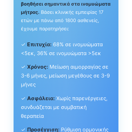
βοηθήσει σημαντικά στα ινομυώματα
μήτρας.
Βάσει κλινικής εμπειρίας 17
ετών με πάνω από 1800 ασθενείς,
έχουμε παρατηρήσει:
✓
Επιτυχία:
68% σε ινομυώματα
<5εκ, 36% σε ινομυώματα >5εκ
✓
Χρόνος:
Μείωση αιμορραγίας σε
3-6 μήνες, μείωση μεγέθους σε 3-9
μήνες
✓
Ασφάλεια:
Χωρίς παρενέργειες,
συνδυάζεται με συμβατική
θεραπεία
✓
Προσέγγιση:
Ρύθμιση ορμονικής