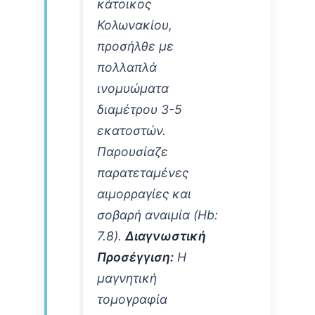
κάτοικος
Κολωνακίου,
προσήλθε με
πολλαπλά
ινομυώματα
διαμέτρου 3-5
εκατοστών.
Παρουσίαζε
παρατεταμένες
αιμορραγίες και
σοβαρή αναιμία (Hb:
7.8).
Διαγνωστική
Προσέγγιση:
Η
μαγνητική
τομογραφία