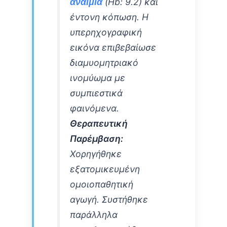
(Hb: 9.2) και
αναιμία
έντονη κόπωση. Η
υπερηχογραφική
εικόνα επιβεβαίωσε
διαμυομητριακό
ινομύωμα με
συμπιεστικά
φαινόμενα.
Θεραπευτική
Παρέμβαση:
Χορηγήθηκε
εξατομικευμένη
ομοιοπαθητική
αγωγή. Συστήθηκε
παράλληλα