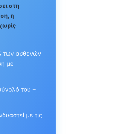
σει στη
ση, η
 χωρίς
3% των ασθενών
ση με
σύνολό του –
δυαστεί με τις