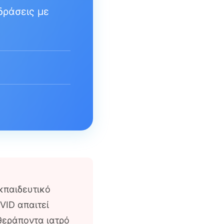
δράσεις με
κπαιδευτικό
VID απαιτεί
θεράποντα ιατρό