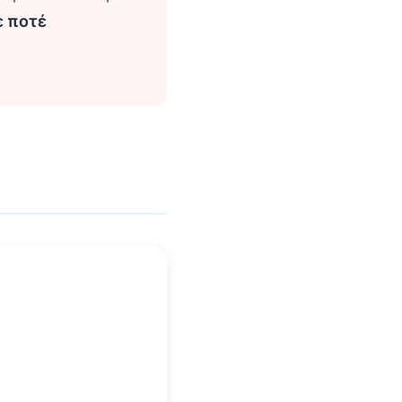
ε ποτέ