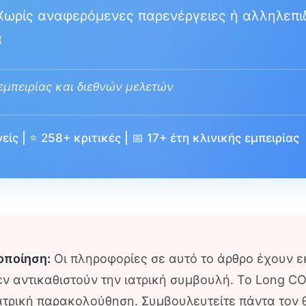
ωρίς αναφερόμενες παρενέργειες ή αλληλεπι
α
εμπειρίας και διεθνών μελετών
είς | ⭐ 258+ κριτικές | 📅 17+ έτη κλινικής εμπειρίας
δοποίηση:
Οι πληροφορίες σε αυτό το άρθρο έχουν ε
ν αντικαθιστούν την ιατρική συμβουλή. Το Long CO
τρική παρακολούθηση. Συμβουλευτείτε πάντα τον 