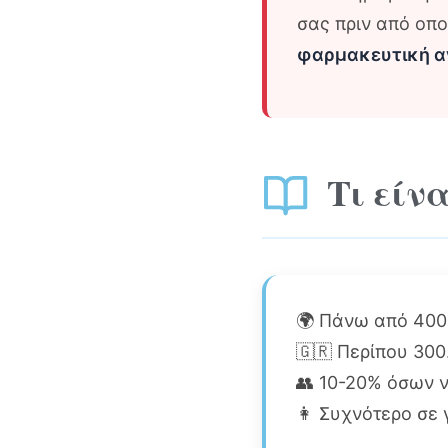
σας πριν από οπ
φαρμακευτική αγ
Τι είνα
🌍 Πάνω από 400
🇬🇷 Περίπου 300
👥 10-20% όσων 
👩 Συχνότερο σε 