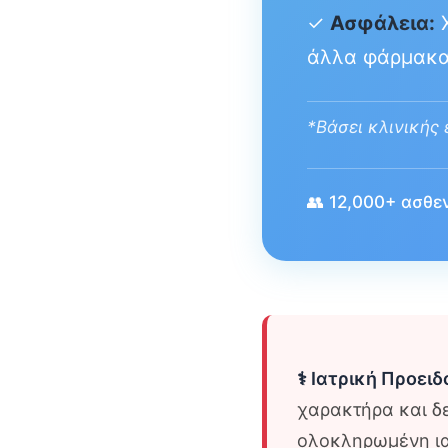
✓
Ασφάλεια:
Χ
άλλα φάρμακ
*Βάσει κλινικής 
👥 12,000+ ασθεν
⚕️ Ιατρική Προει
χαρακτήρα και δε
ολοκληρωμένη ια