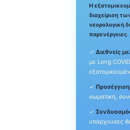
Η εξατομικευμ
διαχείριση τω
νευρολογική δ
παρενέργειες.
✓
Διεθνείς με
με Long COVID
εξατομικευμέν
✓
Προσέγγιση
σωματική, συν
✓
Συνδυασμό
υπάρχουσες θε