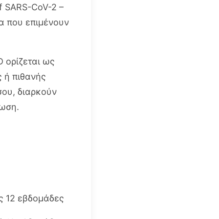
f SARS-CoV-2 –
α που επιμένουν
 ορίζεται ως
 ή πιθανής
σου, διαρκούν
νωση.
 12 εβδομάδες