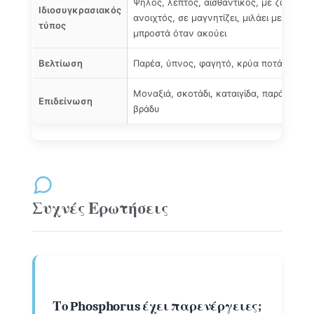
Ψηλός, λεπτός, αισθαντικός, με ζωηρά μ
Ιδιοσυγκρασιακός
ανοιχτός, σε μαγνητίζει, μιλάει με τα χέρ
τύπος
μπροστά όταν ακούει
Βελτίωση
Παρέα, ύπνος, φαγητό, κρύα ποτά, μασά
Μοναξιά, σκοτάδι, καταιγίδα, παράλειψη
Επιδείνωση
βράδυ
Συχνές Ερωτήσεις
Το Phosphorus έχει παρενέργειες;