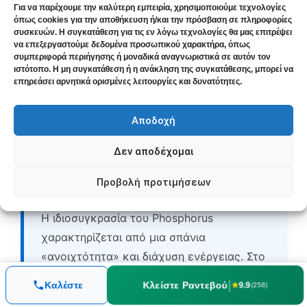
βρογχίτιδες, κρυολογήματα
Για να παρέχουμε την καλύτερη εμπειρία, χρησιμοποιούμε τεχνολογίες
όπως cookies για την αποθήκευση ή/και την πρόσβαση σε πληροφορίες
συσκευών. Η συγκατάθεση για τις εν λόγω τεχνολογίες θα μας επιτρέψει
να επεξεργαστούμε δεδομένα προσωπικού χαρακτήρα, όπως
συμπεριφορά περιήγησης ή μοναδικά αναγνωριστικά σε αυτόν τον
ιστότοπο. Η μη συγκατάθεση ή η ανάκληση της συγκατάθεσης, μπορεί να
επηρεάσει αρνητικά ορισμένες λειτουργίες και δυνατότητες.
Αποδοχή
Δεν αποδέχομαι
🎥 Ο Phosphorus μέσα από τη ματιά
του Γ. Βυθούλκα
Προβολή προτιμήσεων
Η ιδιοσυγκρασία του Phosphorus
χαρακτηρίζεται από μια σπάνια
«ανοιχτότητα» και διάχυση ενέργειας. Στο
βίντεο αυτό, ο
δάσκαλός μου, Καθηγητής
|
Κλείστε Ραντεβού
Καλέστε
★
9.9
(258)
Γιώργος Βυθούλκας
, εξηγεί πώς η έλλειψη