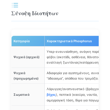
Σύνοψη Ιδιοτήτων
Κατηγορία
Χαρακτηριστικά Phosphorus
Υπερ-ενσυναίσθηση, ανάγκη παρέας και 
Ψυχικά (αρχικά)
φόβοι (σκοτάδι, ασθένεια, θάνατος, καται
εναλλαγή ζωντάνιας/κατάρρευσης
Ψυχικά
Αδιαφορία για αγαπημένους, συναισθημα
(προχωρημένα)
“άδειασμα”, απάθεια που τρομάζει τον ίδ
Λάρυγγας/αναπνευστικό (βράγχος, βρογχ
Σωματικά
), πεπτικά (καούρα, ναυτία, νυχτερ
βήχας
αιμορραγική τάση, δίψα για παγωμένα