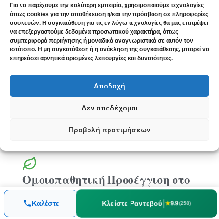
τα φυσικά σκευάσματα
δεν
Για να παρέχουμε την καλύτερη εμπειρία, χρησιμοποιούμε τεχνολογίες
όπως cookies για την αποθήκευση ή/και την πρόσβαση σε πληροφορίες
αντικαθιστούν
τη συμβατική θεραπεία,
συσκευών. Η συγκατάθεση για τις εν λόγω τεχνολογίες θα μας επιτρέψει
να επεξεργαστούμε δεδομένα προσωπικού χαρακτήρα, όπως
ειδικά την εκρίζωση του H. pylori.
συμπεριφορά περιήγησης ή μοναδικά αναγνωριστικά σε αυτόν τον
Αποτελούν
συμπληρωματική
ιστότοπο. Η μη συγκατάθεση ή η ανάκληση της συγκατάθεσης, μπορεί να
επηρεάσει αρνητικά ορισμένες λειτουργίες και δυνατότητες.
προσέγγιση. Η ομοιοπαθητική διαφέρει
ουσιαστικά από τη φυτοθεραπεία:
Αποδοχή
στοχεύει στο
ιδιοσυγκρασιακό προφίλ
του ασθενούς, όχι απλώς στο
Δεν αποδέχομαι
σύμπτωμα.
Προβολή προτιμήσεων
Ομοιοπαθητική Προσέγγιση στο
Πεπτικό Έλκος
|
Κλείστε Ραντεβού
Καλέστε
★
9.9
(258)