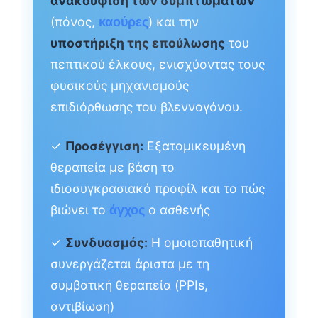
ανακούφιση των συμπτωμάτων
(πόνος,
) και την
καούρες
υποστήριξη της επούλωσης
του
πεπτικού έλκους, ενισχύοντας τους
φυσικούς μηχανισμούς
επιδιόρθωσης του βλεννογόνου.
✓
Προσέγγιση:
Εξατομικευμένη
θεραπεία με βάση το
ιδιοσυγκρασιακό προφίλ και το πώς
βιώνει το
ο ασθενής
άγχος
✓
Συνδυασμός:
Η ομοιοπαθητική
συνεργάζεται άριστα με τη
συμβατική θεραπεία (PPIs,
αντιβίωση)