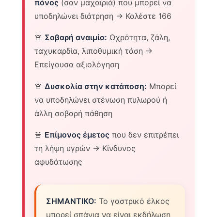
πόνος
(σαν μαχαιριά) που μπορεί να
υποδηλώνει διάτρηση → Καλέστε 166
🚨
Σοβαρή αναιμία:
Ωχρότητα, ζάλη,
ταχυκαρδία, λιποθυμική τάση →
Επείγουσα αξιολόγηση
🚨
Δυσκολία στην κατάποση:
Μπορεί
να υποδηλώνει στένωση πυλωρού ή
άλλη σοβαρή πάθηση
🚨
Επίμονος έμετος
που δεν επιτρέπει
τη λήψη υγρών → Κίνδυνος
αφυδάτωσης
ΣΗΜΑΝΤΙΚΟ:
Το γαστρικό έλκος
μπορεί σπάνια να είναι εκδήλωση