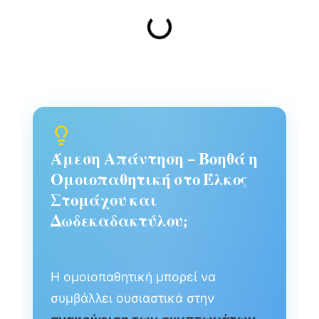
Άμεση Απάντηση – Βοηθά η
Ομοιοπαθητική στο Έλκος
Στομάχου και
Δωδεκαδακτύλου;
Η ομοιοπαθητική μπορεί να
συμβάλλει ουσιαστικά στην