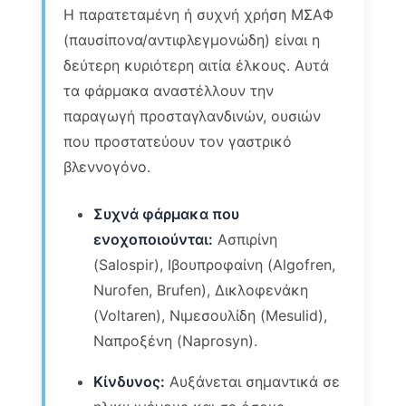
Η παρατεταμένη ή συχνή χρήση ΜΣΑΦ
(παυσίπονα/αντιφλεγμονώδη) είναι η
δεύτερη κυριότερη αιτία έλκους. Αυτά
τα φάρμακα αναστέλλουν την
παραγωγή προσταγλανδινών, ουσιών
που προστατεύουν τον γαστρικό
βλεννογόνο.
Συχνά φάρμακα που
ενοχοποιούνται:
Ασπιρίνη
(Salospir), Ιβουπροφαίνη (Algofren,
Nurofen, Brufen), Δικλοφενάκη
(Voltaren), Νιμεσουλίδη (Mesulid),
Ναπροξένη (Naprosyn).
Κίνδυνος:
Αυξάνεται σημαντικά σε