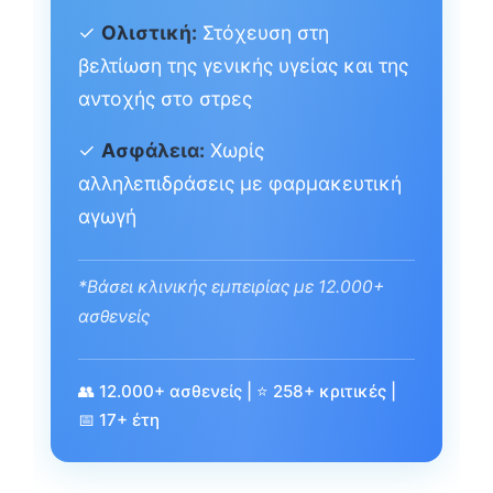
✓
Ολιστική:
Στόχευση στη
βελτίωση της γενικής υγείας και της
αντοχής στο στρες
✓
Ασφάλεια:
Χωρίς
αλληλεπιδράσεις με φαρμακευτική
αγωγή
*Βάσει κλινικής εμπειρίας με 12.000+
ασθενείς
👥 12.000+ ασθενείς | ⭐ 258+ κριτικές |
📅 17+ έτη