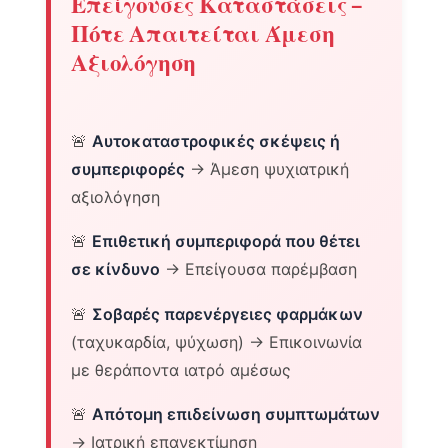
Επείγουσες Καταστάσεις –
Πότε Απαιτείται Άμεση
Αξιολόγηση
🚨
Αυτοκαταστροφικές σκέψεις ή
συμπεριφορές
→ Άμεση ψυχιατρική
αξιολόγηση
🚨
Επιθετική συμπεριφορά που θέτει
σε κίνδυνο
→ Επείγουσα παρέμβαση
🚨
Σοβαρές παρενέργειες φαρμάκων
(ταχυκαρδία, ψύχωση) → Επικοινωνία
με θεράποντα ιατρό αμέσως
🚨
Απότομη επιδείνωση συμπτωμάτων
→ Ιατρική επανεκτίμηση