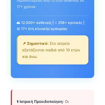
περισσότερους από 12.000 ασθενείς σε
17+ χρόνια
👥 12.000+ ασθενείς | ⭐ 258+ κριτικές |
📅 17+ έτη κλινικής εμπειρίας
📌 Σημαντικό:
Στο ιατρείο
εξετάζονται παιδιά από 10 ετών
και άνω.
⚕️ Ιατρική Προειδοποίηση:
Οι