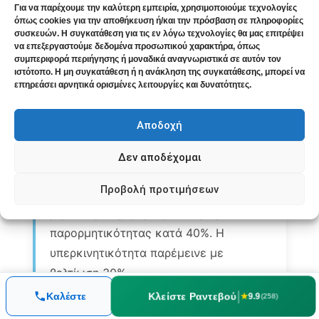
παρορμητικότητα και συχνές εντάσεις
Για να παρέχουμε την καλύτερη εμπειρία, χρησιμοποιούμε τεχνολογίες
όπως cookies για την αποθήκευση ή/και την πρόσβαση σε πληροφορίες
με συμμαθητές. Λάμβανε συνδυαστική
συσκευών. Η συγκατάθεση για τις εν λόγω τεχνολογίες θα μας επιτρέψει
να επεξεργαστούμε δεδομένα προσωπικού χαρακτήρα, όπως
φαρμακευτική αγωγή.
συμπεριφορά περιήγησης ή μοναδικά αναγνωριστικά σε αυτόν τον
ιστότοπο. Η μη συγκατάθεση ή η ανάκληση της συγκατάθεσης, μπορεί να
Θεραπευτική προσέγγιση:
Λόγω της
επηρεάσει αρνητικά ορισμένες λειτουργίες και δυνατότητες.
χρονιότητας και της συννοσηρότητας, η
ομοιοπαθητική εφαρμόστηκε ως
Αποδοχή
συμπληρωματική θεραπεία.
Δεν αποδέχομαι
Εξέλιξη:
Λόγω της πολυπλοκότητας,
Προβολή προτιμήσεων
επιτεύχθηκε μερική βελτίωση. Στον 6ο
μήνα παρατηρήθηκε μείωση της
παρορμητικότητας κατά 40%. Η
υπερκινητικότητα παρέμεινε με
βελτίωση 30%.
|
Κλείστε Ραντεβού
Καλέστε
★
9.9
(258)
Τελική έκβαση:
Μετά από 12 μήνες, ο