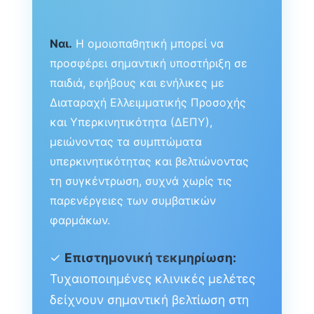
Ναι.
Η ομοιοπαθητική μπορεί να
προσφέρει σημαντική υποστήριξη σε
παιδιά, εφήβους και ενήλικες με
Διαταραχή Ελλειμματικής Προσοχής
και Υπερκινητικότητα (ΔΕΠΥ),
μειώνοντας τα συμπτώματα
υπερκινητικότητας και βελτιώνοντας
τη συγκέντρωση, συχνά χωρίς τις
παρενέργειες των συμβατικών
φαρμάκων.
✓
Επιστημονική τεκμηρίωση:
Τυχαιοποιημένες κλινικές μελέτες
δείχνουν σημαντική βελτίωση στη