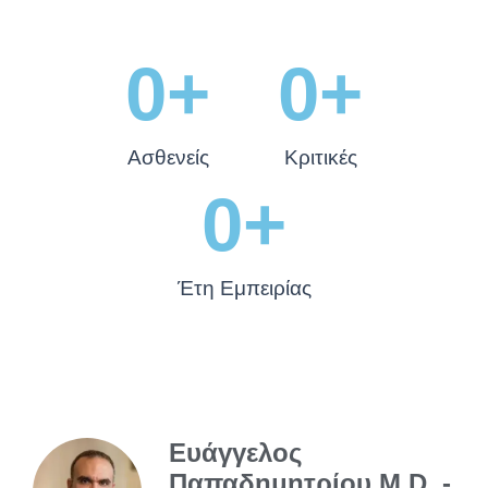
0
+
0
+
Ασθενείς
Κριτικές
0
+
Έτη Εμπειρίας
Ευάγγελος
Παπαδημητρίου M.D. -