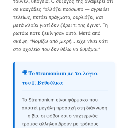
τούνελ, υπόγεια. Ο σύζυγός της αναφέρει ότι
σε καυγάδες
“αλλάζει πρόσωπο — αγριεύει
τελείως, πετάει πράγματα, ουρλιάζει, και
μετά κλαίει γιατί δεν ξέρει τι της έγινε”
. Τη
ρωτάω πότε ξεκίνησαν αυτά. Μετά από
σκέψη:
“Νομίζω από μικρή… είχε γίνει κάτι
στο σχολείο που δεν θέλω να θυμάμαι.”
🎥 Το Stramonium με τα λόγια
του Γ. Βυθούλκα
Το Stramonium είναι φάρμακο που
απαιτεί μεγάλη προσοχή στη διάγνωση
— η βία, οι φόβοι και ο νυχτερινός
τρόμος αλληλεπιδρούν με τρόπους