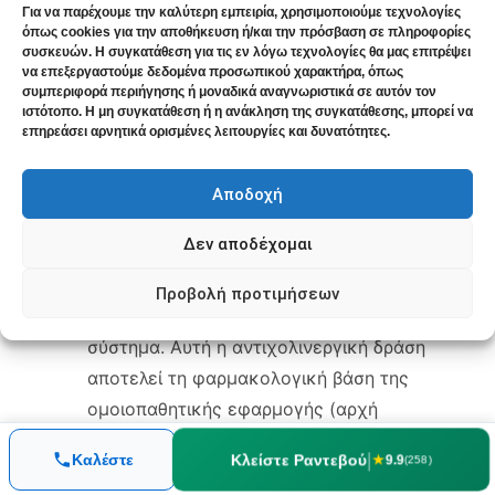
την ομοιοπαθητική θεραπεία σε παθήσεις που
Για να παρέχουμε την καλύτερη εμπειρία, χρησιμοποιούμε τεχνολογίες
όπως cookies για την αποθήκευση ή/και την πρόσβαση σε πληροφορίες
αποτελούν κύριες ενδείξεις του:
συσκευών. Η συγκατάθεση για τις εν λόγω τεχνολογίες θα μας επιτρέψει
να επεξεργαστούμε δεδομένα προσωπικού χαρακτήρα, όπως
συμπεριφορά περιήγησης ή μοναδικά αναγνωριστικά σε αυτόν τον
Φαρμακολογία Datura stramonium (2021,
ιστότοπο. Η μη συγκατάθεση ή η ανάκληση της συγκατάθεσης, μπορεί να
MDPI/Antioxidants):
Εκτεταμένη
επηρεάσει αρνητικά ορισμένες λειτουργίες και δυνατότητες.
ανασκόπηση της φυτοχημείας και
τοξικολογίας του Datura stramonium. Τα
Αποδοχή
αλκαλοειδή ατροπίνη και σκοπολαμίνη
Δεν αποδέχομαι
δρουν ως ανταγωνιστές μουσκαρινικών
υποδοχέων (Μ1-Μ5), επηρεάζοντας το
Προβολή προτιμήσεων
κεντρικό και περιφερικό νευρικό
σύστημα. Αυτή η αντιχολινεργική δράση
αποτελεί τη φαρμακολογική βάση της
ομοιοπαθητικής εφαρμογής (αρχή
ομοίου).
|
Κλείστε Ραντεβού
Καλέστε
★
9.9
(258)
PubMed — Soni P. et al., Antioxidants,