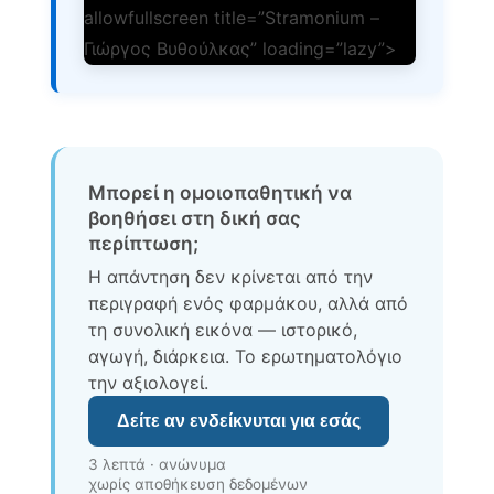
allowfullscreen title=”Stramonium –
Γιώργος Βυθούλκας” loading=”lazy”>
Μπορεί η ομοιοπαθητική να
βοηθήσει στη δική σας
περίπτωση;
Η απάντηση δεν κρίνεται από την
περιγραφή ενός φαρμάκου, αλλά από
τη συνολική εικόνα — ιστορικό,
αγωγή, διάρκεια. Το ερωτηματολόγιο
την αξιολογεί.
Δείτε αν ενδείκνυται για εσάς
3 λεπτά · ανώνυμα
χωρίς αποθήκευση δεδομένων