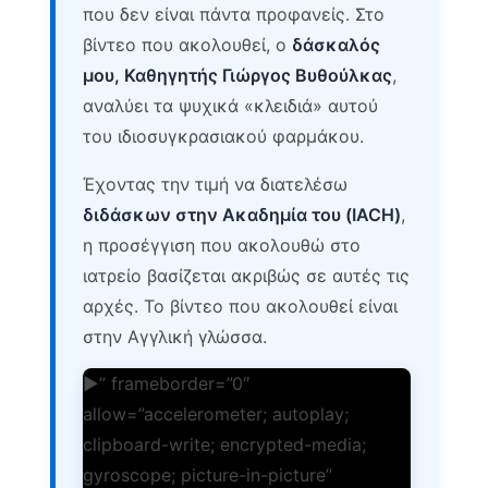
που δεν είναι πάντα προφανείς. Στο
βίντεο που ακολουθεί, ο
δάσκαλός
μου, Καθηγητής Γιώργος Βυθούλκας
,
αναλύει τα ψυχικά «κλειδιά» αυτού
του ιδιοσυγκρασιακού φαρμάκου.
Έχοντας την τιμή να διατελέσω
διδάσκων στην Ακαδημία του (IACH)
,
η προσέγγιση που ακολουθώ στο
ιατρείο βασίζεται ακριβώς σε αυτές τις
αρχές. Το βίντεο που ακολουθεί είναι
στην Αγγλική γλώσσα.
▶” frameborder=”0″
allow=”accelerometer; autoplay;
clipboard-write; encrypted-media;
gyroscope; picture-in-picture”