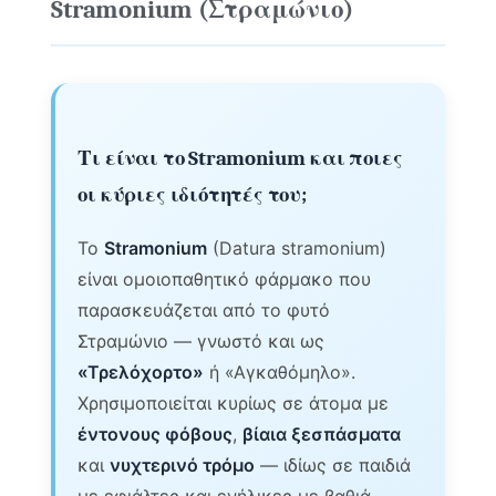
Stramonium (Στραμώνιο)
Τι είναι το Stramonium και ποιες
οι κύριες ιδιότητές του;
Το
Stramonium
(Datura stramonium)
είναι ομοιοπαθητικό φάρμακο που
παρασκευάζεται από το φυτό
Στραμώνιο — γνωστό και ως
«Τρελόχορτο»
ή «Αγκαθόμηλο».
Χρησιμοποιείται κυρίως σε άτομα με
έντονους φόβους
,
βίαια ξεσπάσματα
και
νυχτερινό τρόμο
— ιδίως σε παιδιά
με εφιάλτες και ενήλικες με βαθιά,