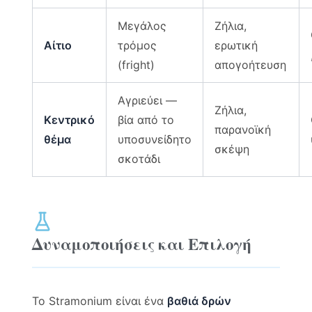
Μεγάλος
Ζήλια,
Αίτιο
τρόμος
ερωτική
(fright)
απογοήτευση
Αγριεύει —
Ζήλια,
Κεντρικό
βία από το
παρανοϊκή
θέμα
υποσυνείδητο
σκέψη
σκοτάδι
Δυναμοποιήσεις και Επιλογή
Το Stramonium είναι ένα
βαθιά δρών