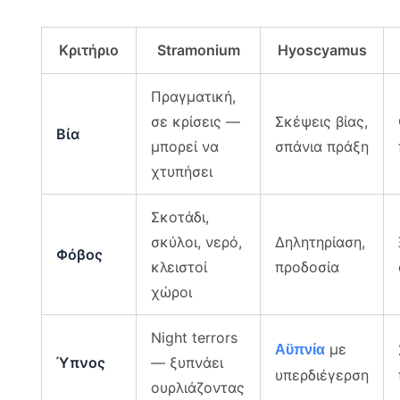
Κριτήριο
Stramonium
Hyoscyamus
Πραγματική,
σε κρίσεις —
Σκέψεις βίας,
Βία
μπορεί να
σπάνια πράξη
χτυπήσει
Σκοτάδι,
σκύλοι, νερό,
Δηλητηρίαση,
Φόβος
κλειστοί
προδοσία
χώροι
Night terrors
με
Αϋπνία
Ύπνος
— ξυπνάει
υπερδιέγερση
ουρλιάζοντας