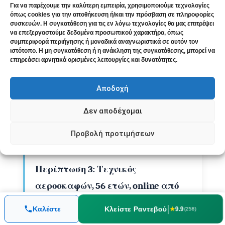
τάξης του 55%, κυρίως στη μείωση της
Για να παρέχουμε την καλύτερη εμπειρία, χρησιμοποιούμε τεχνολογίες
ενόχλησης παρά στην ένταση του ήχου.
όπως cookies για την αποθήκευση ή/και την πρόσβαση σε πληροφορίες
συσκευών. Η συγκατάθεση για τις εν λόγω τεχνολογίες θα μας επιτρέψει
να επεξεργαστούμε δεδομένα προσωπικού χαρακτήρα, όπως
Τελική έκβαση:
Συνεχίζει την
συμπεριφορά περιήγησης ή μοναδικά αναγνωριστικά σε αυτόν τον
παρακολούθηση με σταθερή κατάσταση.
ιστότοπο. Η μη συγκατάθεση ή η ανάκληση της συγκατάθεσης, μπορεί να
επηρεάσει αρνητικά ορισμένες λειτουργίες και δυνατότητες.
Η βελτίωση της ψυχολογικής διάθεσης
ήταν εμφανέστερη από τη μείωση του
Αποδοχή
ήχου.
Δεν αποδέχομαι
Προβολή προτιμήσεων
Περίπτωση 3: Τεχνικός
αεροσκαφών, 56 ετών, online από
Ηράκλειο
|
Κλείστε Ραντεβού
Καλέστε
★
9.9
(258)