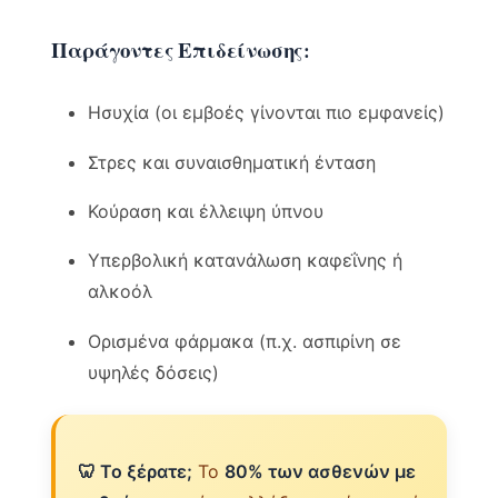
Παράγοντες Επιδείνωσης:
Ησυχία (οι εμβοές γίνονται πιο εμφανείς)
Στρες και συναισθηματική ένταση
Κούραση και έλλειψη ύπνου
Υπερβολική κατανάλωση καφεΐνης ή
αλκοόλ
Ορισμένα φάρμακα (π.χ. ασπιρίνη σε
υψηλές δόσεις)
🦷 Το ξέρατε;
Το
80% των ασθενών με