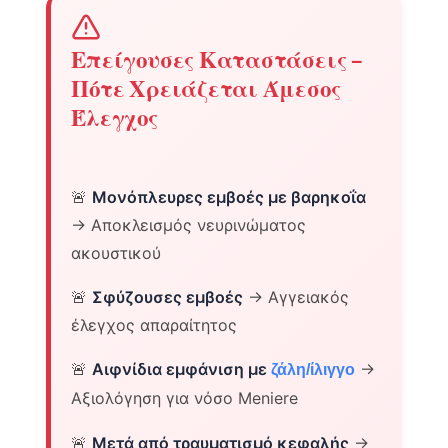
Επείγουσες Καταστάσεις –
Πότε Χρειάζεται Άμεσος
Έλεγχος
🚨
Μονόπλευρες εμβοές με βαρηκοΐα
→ Αποκλεισμός νευρινώματος
ακουστικού
🚨
Σφύζουσες εμβοές
→ Αγγειακός
έλεγχος απαραίτητος
🚨
Αιφνίδια εμφάνιση με
→
ζάλη/ίλιγγο
Αξιολόγηση για νόσο Meniere
🚨
Μετά από τραυματισμό κεφαλής
→