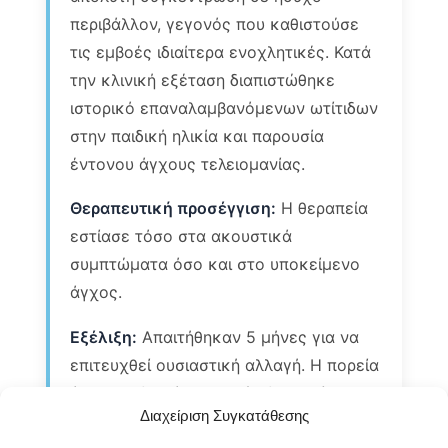
περιβάλλον, γεγονός που καθιστούσε
τις εμβοές ιδιαίτερα ενοχλητικές. Κατά
την κλινική εξέταση διαπιστώθηκε
ιστορικό επαναλαμβανόμενων ωτίτιδων
στην παιδική ηλικία και παρουσία
έντονου άγχους τελειομανίας.
Θεραπευτική προσέγγιση:
Η θεραπεία
εστίασε τόσο στα ακουστικά
συμπτώματα όσο και στο υποκείμενο
άγχος.
Εξέλιξη:
Απαιτήθηκαν 5 μήνες για να
επιτευχθεί ουσιαστική αλλαγή. Η πορεία
ήταν σταδιακή με μικρές διακυμάνσεις.
Διαχείριση Συγκατάθεσης
Η ασθενής αναφέρει βελτίωση της