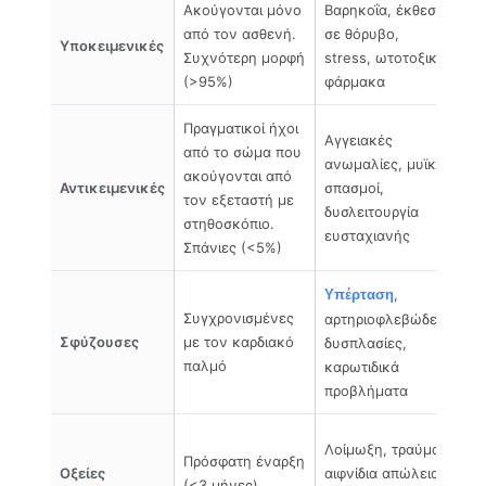
Ακούγονται μόνο
Βαρηκοΐα, έκθεση
Εξ
από τον ασθενή.
σε θόρυβο,
βά
Υποκειμενικές
Συχνότερη μορφή
stress, ωτοτοξικά
ήχ
(>95%)
φάρμακα
ιδ
Πραγματικοί ήχοι
Αγγειακές
από το σώμα που
Απ
ανωμαλίες, μυϊκοί
ακούγονται από
δι
Αντικειμενικές
σπασμοί,
τον εξεταστή με
– 
δυσλειτουργία
στηθοσκόπιο.
συ
ευσταχιανής
Σπάνιες (<5%)
,
Αγ
Υπέρταση
Συγχρονισμένες
έλ
αρτηριοφλεβώδεις
Σφύζουσες
με τον καρδιακό
υπ
δυσπλασίες,
παλμό
συ
καρωτιδικά
υπ
προβλήματα
Κα
Λοίμωξη, τραύμα,
Πρόσφατη έναρξη
πρ
Οξείες
αιφνίδια απώλεια
(<3 μήνες)
τα