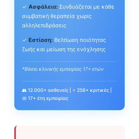
✓
Ασφάλεια:
Συνδυάζεται με κάθε
συμβατική θεραπεία χωρίς
αλληλεπιδράσεις
✓
Εστίαση:
Βελτίωση ποιότητας
ζωής και μείωση της ενόχλησης
*Βάσει κλινικής εμπειρίας 17+ ετών
👥 12.000+ ασθενείς | ⭐ 258+ κριτικές |
📅 17+ έτη εμπειρίας