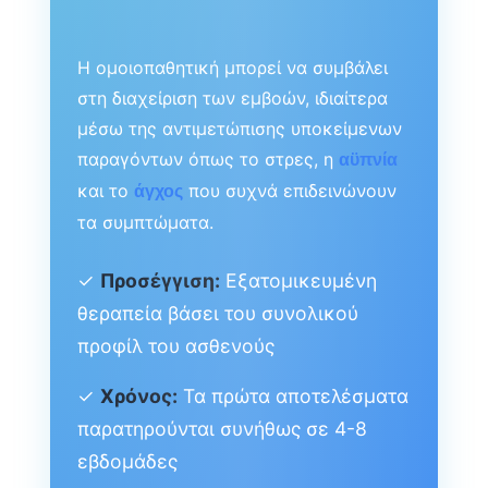
Η ομοιοπαθητική μπορεί να συμβάλει
στη διαχείριση των εμβοών, ιδιαίτερα
μέσω της αντιμετώπισης υποκείμενων
παραγόντων όπως το στρες, η
αϋπνία
και το
που συχνά επιδεινώνουν
άγχος
τα συμπτώματα.
✓
Προσέγγιση:
Εξατομικευμένη
θεραπεία βάσει του συνολικού
προφίλ του ασθενούς
✓
Χρόνος:
Τα πρώτα αποτελέσματα
παρατηρούνται συνήθως σε 4-8
εβδομάδες