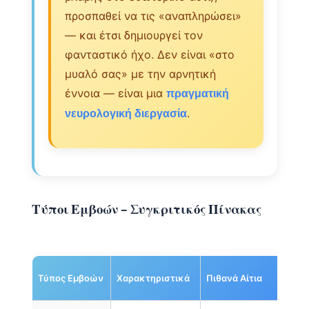
προσπαθεί να τις «αναπληρώσει»
— και έτσι δημιουργεί τον
φανταστικό ήχο. Δεν είναι «στο
μυαλό σας» με την αρνητική
έννοια — είναι μια
πραγματική
.
νευρολογική διεργασία
Τύποι Εμβοών – Συγκριτικός Πίνακας
Ομ
Τύπος Εμβοών
Χαρακτηριστικά
Πιθανά Αίτια
Πρ