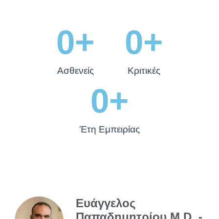
0
+
0
+
Ασθενείς
Κριτικές
0
+
Έτη Εμπειρίας
Ευάγγελος
Παπαδημητρίου M.D. -