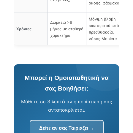
ακοής, φάρμακα
αν
Μόνιμη βλάβη
Διάρκεια >6
Εσ
εσωτερικού ωτός,
Χρόνιες
μήνες με σταθερό
δι
πρεσβυακοΐα,
χαρακτήρα
πο
νόσος Meniere
Μπορεί η Ομοιοπαθητική να
σας Βοηθήσει;
Μάθετε σε 3 λεπτά αν η περίπτωσή σας
ανταποκρίνεται.
Δείτε αν σας Ταιριάζει →