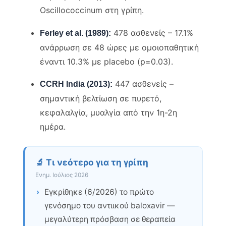
Oscillococcinum στη γρίπη.
478 ασθενείς – 17.1%
Ferley et al. (1989):
ανάρρωση σε 48 ώρες με ομοιοπαθητική
έναντι 10.3% με placebo (p=0.03).
447 ασθενείς –
CCRH India (2013):
σημαντική βελτίωση σε πυρετό,
κεφαλαλγία, μυαλγία από την 1η-2η
ημέρα.
🔬 Τι νεότερο για τη γρίπη
Ενημ. Ιούλιος 2026
›
Εγκρίθηκε (6/2026) το πρώτο
γενόσημο του αντιικού baloxavir —
μεγαλύτερη πρόσβαση σε θεραπεία