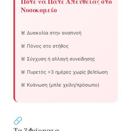
Πότε να Πάτε Απευθείας στο
Νοσοκομείο
🚨 Δυσκολία στην αναπνοή
🚨 Πόνος στο στήθος
🚨 Σύγχυση ή αλλαγή συνείδησης
🚨 Πυρετός >3 ημέρες χωρίς βελτίωση
🚨 Κυάνωση (μπλε χείλη/πρόσωπο)
Τα 7 Φάρμακα