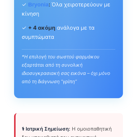
✓
:
Όλα χειροτερεύουν με
Bryonia
κίνηση
✓
+ 4 ακόμη
ανάλογα με τα
συμπτώματα
*Η επιλογή του σωστού φαρμάκου
εξαρτάται από τη συνολική
ιδιοσυγκρασιακή σας εικόνα – όχι μόνο
από τη διάγνωση “γρίπη”
⚕️ Ιατρική Σημείωση:
Η ομοιοπαθητική