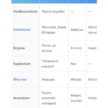
Oscillococcinum
Πρώτα σημάδια
—
—
Αδυναμία, βαριά
Θέλει
Gelsemium
Καθόλου
βλέφαρα
ησυχία
Πόνος με
Bryonia
Έντονη
Χειρότερα
κίνηση
“Σπασμένα
Eupatorium
Ναι
—
κόκαλα”
Ακαμψία
Μέτρια
Καλύτερα
Rhus tox
Άγχος,
Μικρές
Arsenicum
καυστική
Ανήσυχος
γουλιές
καταρροή