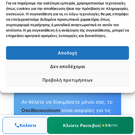
Για να παρέχουμε την καλύτερη εμπειρία, χρησιμοποιούμε τεχνολογίες
όπως cookies για την αποθήκευση ή/και την πρόσβαση σε πληροφορίες
συσκευών. Η συγκατάθεση για τις εν λόγω τεχνολογίες θα μας επιτρέψει
να επεξεργαστούμε δεδομένα προσωπικού χαρακτήρα, όπως
συμπεριφορά περιήγησης ή μοναδικά αναγνωριστικά σε αυτόν τον
Με Λίγα Λόγια
ιστότοπο. Η μη συγκατάθεση ή η ανάκληση της συγκατάθεσης, μπορεί να
επηρεάσει αρνητικά ορισμένες λειτουργίες και δυνατότητες.
Αποδοχή
Υπάρχουν πολλά ομοιοπαθητικά
φάρμακα για τη γρίπη. Το θέμα δεν
Δεν αποδέχομαι
είναι να βρείτε “ένα καλό” – είναι να
βρείτε
αυτό που ταιριάζει στη δική
Προβολή προτιμήσεων
σας εικόνα
.
Αν θέλετε να δοκιμάσετε μόνοι σας, το
Oscillococcinum
είναι ασφαλές για τις
πρώτες 24-48 ώρες. Αν η γρίπη έχει
|
Κλείστε Ραντεβού
Καλέστε
★
9.9
(258)
εγκατασταθεί ή θέλετε καλύτερο