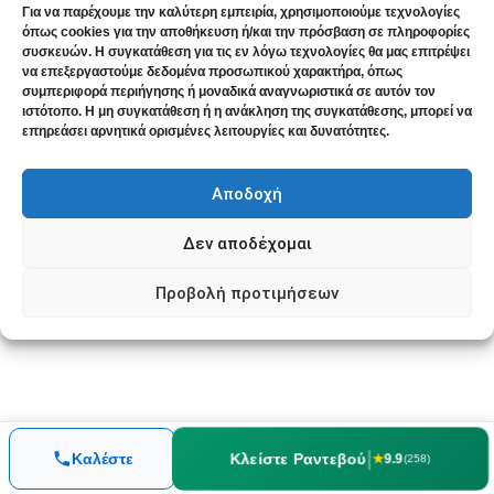
Για να παρέχουμε την καλύτερη εμπειρία, χρησιμοποιούμε τεχνολογίες
Θεραπεία σας
όπως cookies για την αποθήκευση ή/και την πρόσβαση σε πληροφορίες
Η απόφαση να αναζητήσετε βοήθεια είναι η
συσκευών. Η συγκατάθεση για τις εν λόγω τεχνολογίες θα μας επιτρέψει
να επεξεργαστούμε δεδομένα προσωπικού χαρακτήρα, όπως
πιο σημαντική. Η διαδικασία για να κλείσετε το
συμπεριφορά περιήγησης ή μοναδικά αναγνωριστικά σε αυτόν τον
ραντεβού σας είναι
απλή
,
διακριτική
και
ιστότοπο. Η μη συγκατάθεση ή η ανάκληση της συγκατάθεσης, μπορεί να
επηρεάσει αρνητικά ορισμένες λειτουργίες και δυνατότητες.
γίνεται εύκολα
μέσω της πλατφόρμας
Doctoranytime
.
Αποδοχή
Δεν αποδέχομαι
Δείτε Διαθεσιμότητα & Κλείστε
Ραντεβού
Προβολή προτιμήσεων
Για συνεδρίες στο ιατρείο ή online
|
Κλείστε Ραντεβού
Καλέστε
★
9.9
(258)
Το Ομοιοπαθητικό Ιατρείο στον Νέο Κόσμο -