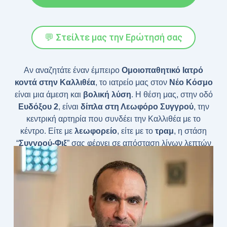
💬 Στείλτε μας την Ερώτησή σας
Αν αναζητάτε έναν έμπειρο
Ομοιοπαθητικό Ιατρό
κοντά στην Καλλιθέα
, το ιατρείο μας στον
Νέο Κόσμο
είναι μια άμεση και
βολική λύση
. Η θέση μας, στην οδό
Ευδόξου 2
, είναι
δίπλα στη Λεωφόρο Συγγρού
, την
κεντρική αρτηρία που συνδέει την Καλλιθέα με το
κέντρο. Είτε με
λεωφορείο
, είτε με το
τραμ
, η στάση
“
Συγγρού-Φιξ
” σας φέρνει σε απόσταση λίγων λεπτών
με τα πόδια από το ιατρείο