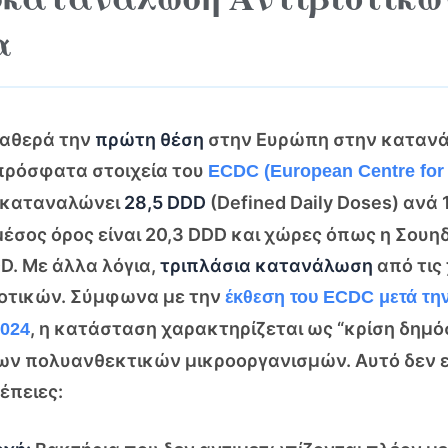
α
ταθερά την
πρώτη θέση
στην Ευρώπη στην κατανά
πρόσφατα στοιχεία του
ECDC (European Centre for
α καταναλώνει
28,5 DDD
(Defined Daily Doses) ανά 
έσος όρος είναι 20,3 DDD και χώρες όπως η Σουηδ
DD. Με άλλα λόγια,
τριπλάσια κατανάλωση
από τις
ιοτικών. Σύμφωνα με την
έκθεση του ECDC μετά τη
, η κατάσταση χαρακτηρίζεται ως “κρίση δημό
2024
ν πολυανθεκτικών μικροοργανισμών. Αυτό δεν ε
έπειες: