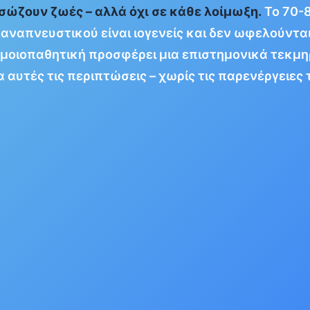
 σώζουν ζωές – αλλά όχι σε κάθε λοίμωξη.
Το 70-
αναπνευστικού είναι ιογενείς και δεν ωφελούντα
 ομοιοπαθητική προσφέρει μια επιστημονικά τεκμ
α αυτές τις περιπτώσεις – χωρίς τις παρενέργειες