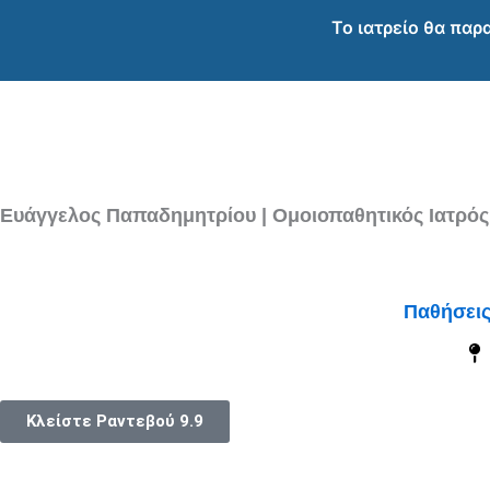
Μετάβαση
Το ιατρείο θα παρ
στο
περιεχόμενο
Ευάγγελος Παπαδημητρίου | Ομοιοπαθητικός Ιατρός
Παθήσει
Κλείστε Ραντεβού
9.9