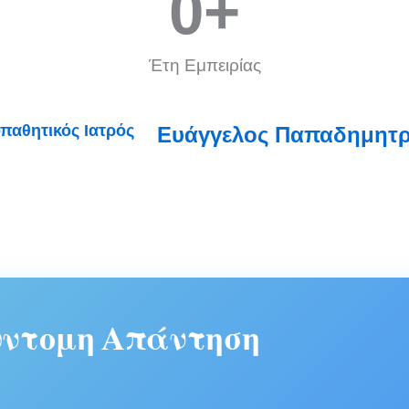
0
+
Έτη Εμπειρίας
Ευάγγελος Παπαδημητρί
ύντομη Απάντηση