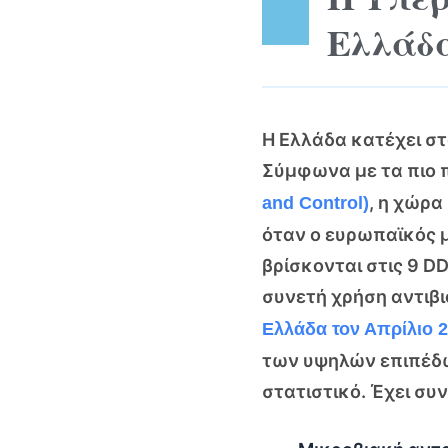
Ελλάδ
Η Ελλάδα κατέχει σ
Σύμφωνα με τα πιο 
, η χώρ
and Control)
όταν ο ευρωπαϊκός μ
βρίσκονται στις 9 D
συνετή χρήση αντιβ
Ελλάδα τον Απρίλιο 
των υψηλών επιπέδω
στατιστικό. Έχει συν