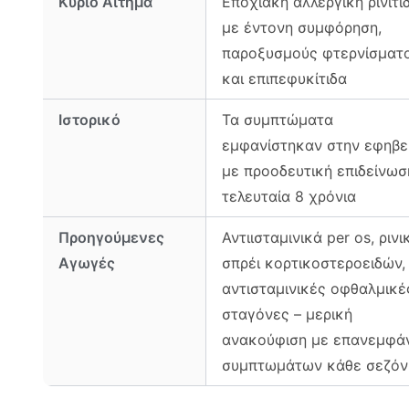
Κύριο Αίτημα
Εποχιακή αλλεργική ρινίτι
με έντονη συμφόρηση,
παροξυσμούς φτερνίσματ
και επιπεφυκίτιδα
Ιστορικό
Τα συμπτώματα
εμφανίστηκαν στην εφηβεί
με προοδευτική επιδείνωσ
τελευταία 8 χρόνια
Προηγούμενες
Αντιισταμινικά per os, ρινι
Αγωγές
σπρέι κορτικοστεροειδών,
αντισταμινικές οφθαλμικέ
σταγόνες – μερική
ανακούφιση με επανεμφά
συμπτωμάτων κάθε σεζόν