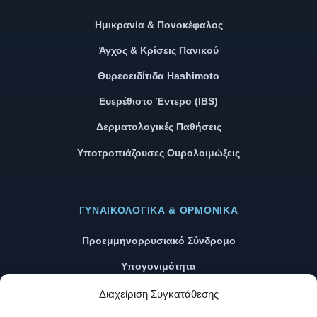
Ημικρανία & Πονοκέφαλος
Άγχος & Κρίσεις Πανικού
Θυρεοειδίτιδα Hashimoto
Ευερέθιστο Έντερο (IBS)
Δερματολογικές Παθήσεις
Υποτροπιάζουσες Ουρολοιμώξεις
ΓΥΝΑΙΚΟΛΟΓΙΚΆ & ΟΡΜΟΝΙΚΆ
Προεμμηνορρυσιακό Σύνδρομο
Υπογονιμότητα
Εμμηνόπαυση & Εξάψεις
Διαχείριση Συγκατάθεσης