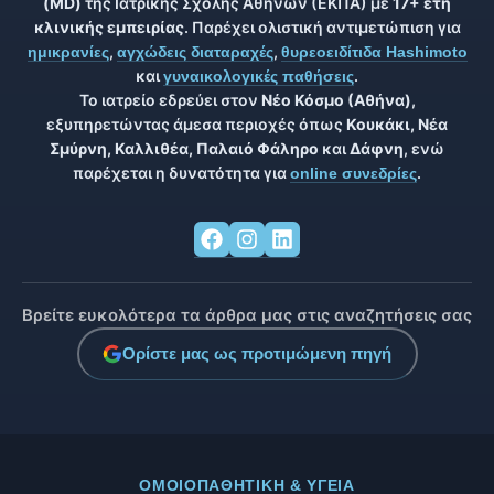
(MD)
της Ιατρικής Σχολής Αθηνών (ΕΚΠΑ) με
17+ έτη
κλινικής εμπειρίας
. Παρέχει ολιστική αντιμετώπιση για
,
,
ημικρανίες
αγχώδεις διαταραχές
θυρεοειδίτιδα Hashimoto
και
.
γυναικολογικές παθήσεις
Το ιατρείο εδρεύει στον
Νέο Κόσμο (Αθήνα)
,
εξυπηρετώντας άμεσα περιοχές όπως
Κουκάκι, Νέα
Σμύρνη, Καλλιθέα, Παλαιό Φάληρο
και
Δάφνη
, ενώ
παρέχεται η δυνατότητα για
.
online συνεδρίες
Βρείτε ευκολότερα τα άρθρα μας στις αναζητήσεις σας
Ορίστε μας ως προτιμώμενη πηγή
ΟΜΟΙΟΠΑΘΗΤΙΚΉ & ΥΓΕΊΑ