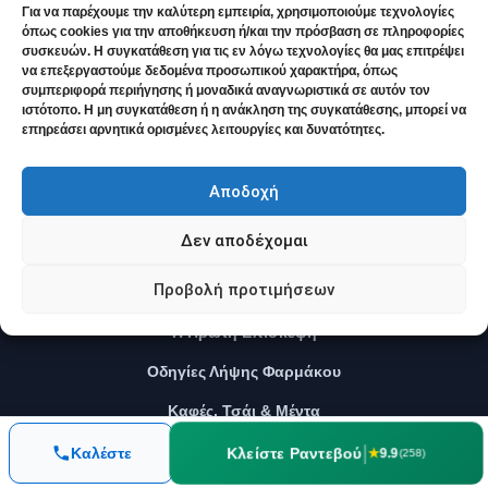
Υποτροπιάζουσες Κολπίτιδες
Για να παρέχουμε την καλύτερη εμπειρία, χρησιμοποιούμε τεχνολογίες
όπως cookies για την αποθήκευση ή/και την πρόσβαση σε πληροφορίες
Δυσμηνόρροια
συσκευών. Η συγκατάθεση για τις εν λόγω τεχνολογίες θα μας επιτρέψει
να επεξεργαστούμε δεδομένα προσωπικού χαρακτήρα, όπως
συμπεριφορά περιήγησης ή μοναδικά αναγνωριστικά σε αυτόν τον
ιστότοπο. Η μη συγκατάθεση ή η ανάκληση της συγκατάθεσης, μπορεί να
ΟΔΗΓΌΣ ΑΣΘΕΝΟΎΣ
επηρεάσει αρνητικά ορισμένες λειτουργίες και δυνατότητες.
Μπορεί να με Βοηθήσει η Ομοιοπαθητική;
Αποδοχή
Τι είναι η Ομοιοπαθητική
Δεν αποδέχομαι
Ο Ιατρός
Προβολή προτιμήσεων
Materia Medica: Οδηγός Φαρμάκων
Η Πρώτη Επίσκεψη
Οδηγίες Λήψης Φαρμάκου
Καφές, Τσάι & Μέντα
|
Κλείστε Ραντεβού
Καλέστε
★
9.9
(258)