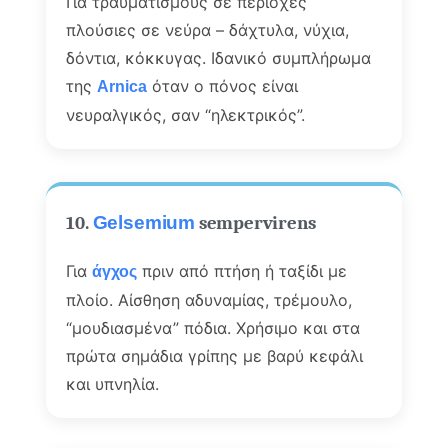
Για τραυματισμούς σε περιοχές
πλούσιες σε νεύρα – δάχτυλα, νύχια,
δόντια, κόκκυγας. Ιδανικό συμπλήρωμα
της
όταν ο πόνος είναι
Arnica
νευραλγικός, σαν “ηλεκτρικός”.
10.
Gelsemium
sempervirens
Για
πριν από πτήση ή ταξίδι με
άγχος
πλοίο. Αίσθηση αδυναμίας, τρέμουλο,
“μουδιασμένα” πόδια. Χρήσιμο και στα
πρώτα σημάδια γρίπης με βαρύ κεφάλι
και υπνηλία.