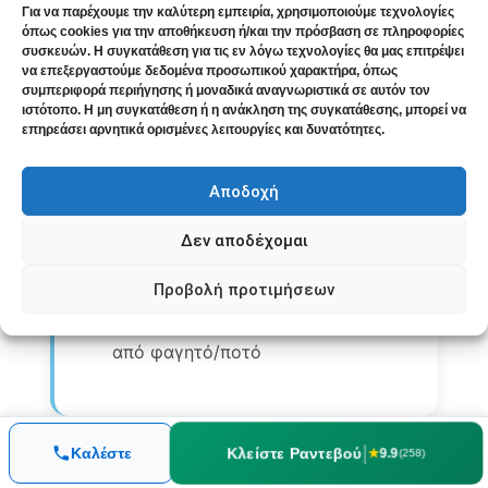
Για να παρέχουμε την καλύτερη εμπειρία, χρησιμοποιούμε τεχνολογίες
κατάστρωμα
όπως cookies για την αποθήκευση ή/και την πρόσβαση σε πληροφορίες
συσκευών. Η συγκατάθεση για τις εν λόγω τεχνολογίες θα μας επιτρέψει
Αποφύγετε την ανάγνωση ή τις
να επεξεργαστούμε δεδομένα προσωπικού χαρακτήρα, όπως
συμπεριφορά περιήγησης ή μοναδικά αναγνωριστικά σε αυτόν τον
οθόνες
ιστότοπο. Η μη συγκατάθεση ή η ανάκληση της συγκατάθεσης, μπορεί να
επηρεάσει αρνητικά ορισμένες λειτουργίες και δυνατότητες.
Ομοιοπαθητική επιλογή:
Αποδοχή
Cocculus
: Το κλασικό φάρμακο για
Δεν αποδέχομαι
motion sickness – ιδανικά πριν το
ταξίδι
Προβολή προτιμήσεων
: Αν υπάρχει και ναυτία
Nux vomica
από φαγητό/ποτό
|
Κλείστε Ραντεβού
Καλέστε
★
9.9
(258)