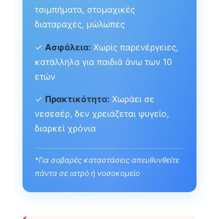
τσιμπήματα, στομαχικές
διαταραχές, μώλωπες
✓
Ασφάλεια:
Χωρίς παρενέργειες,
κατάλληλα για παιδιά άνω των 10
ετών
✓
Πρακτικότητα:
Χωράει σε
νεσεσέρ, δεν χρειάζεται ψυγείο,
διαρκεί χρόνια
*Για σοβαρές καταστάσεις απευθυνθείτε
πάντα σε ιατρό ή νοσοκομείο