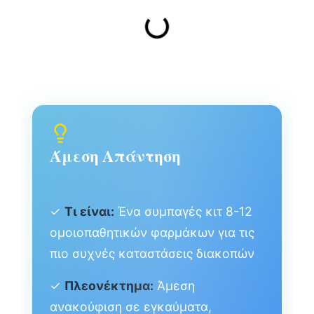
Άμεση Απάντηση
✓
Τι είναι:
Ένα συμπαγές κιτ 8-12
ομοιοπαθητικών φαρμάκων για τις
πιο συχνές καταστάσεις διακοπών
✓
Πλεονέκτημα:
Άμεση
ανακούφιση σε εγκαύματα,