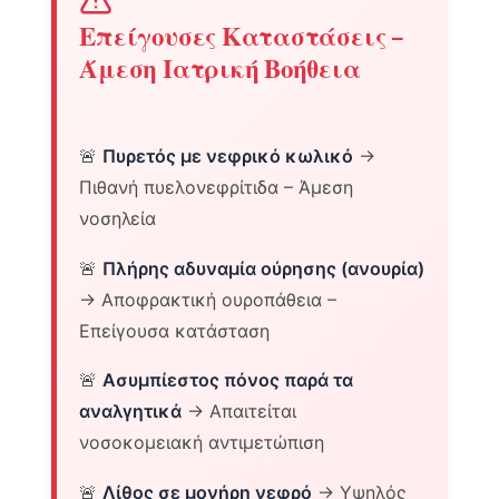
Επείγουσες Καταστάσεις –
Άμεση Ιατρική Βοήθεια
🚨
Πυρετός με νεφρικό κωλικό
→
Πιθανή πυελονεφρίτιδα – Άμεση
νοσηλεία
🚨
Πλήρης αδυναμία ούρησης (ανουρία)
→ Αποφρακτική ουροπάθεια –
Επείγουσα κατάσταση
🚨
Ασυμπίεστος πόνος παρά τα
αναλγητικά
→ Απαιτείται
νοσοκομειακή αντιμετώπιση
🚨
Λίθος σε μονήρη νεφρό
→ Υψηλός