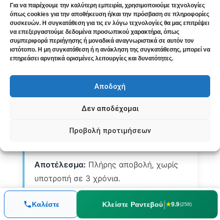
Για να παρέχουμε την καλύτερη εμπειρία, χρησιμοποιούμε τεχνολογίες
όπως cookies για την αποθήκευση ή/και την πρόσβαση σε πληροφορίες
Θεραπευτική πορεία:
Χορηγήθηκε
συσκευών. Η συγκατάθεση για τις εν λόγω τεχνολογίες θα μας επιτρέψει
clavatum βάσει της
Lycopodium
να επεξεργαστούμε δεδομένα προσωπικού χαρακτήρα, όπως
συμπεριφορά περιήγησης ή μοναδικά αναγνωριστικά σε αυτόν τον
ιδιοσυγκρασιακής εικόνας
ιστότοπο. Η μη συγκατάθεση ή η ανάκληση της συγκατάθεσης, μπορεί να
επηρεάσει αρνητικά ορισμένες λειτουργίες και δυνατότητες.
(δεξιοπλευρική εντόπιση, ώρα
χειροτέρευσης, ίζημα ουρικού οξέος).
Αποδοχή
Σε επαναληπτικό υπερηχογράφημα
μετά από 6 εβδομάδες διαπιστώθηκε
Δεν αποδέχομαι
αποβολή του λίθου. Στην τριετή
παρακολούθηση δεν σημειώθηκε νέο
Προβολή προτιμήσεων
επεισόδιο.
Αποτέλεσμα:
Πλήρης αποβολή, χωρίς
υποτροπή σε 3 χρόνια.
|
Κλείστε Ραντεβού
Καλέστε
★
9.9
(258)