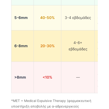
Συνδυ
5-6mm
40-50%
3-4 εβδομάδες
ουρολ
παρακ
Στενή
4-6+
παρακ
6-8mm
20-30%
εβδομάδες
πιθαν
παρέ
Συνήθ
απαιτε
>8mm
<10%
—
ουρολ
παρέ
*MET = Medical Expulsive Therapy (φαρμακευτική
υποστήριξη αποβολής με α-αδρενεργικούς