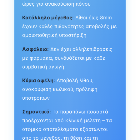
ώρες για ανακούφιση πόνου
Κατάλληλο μέγεθος:
Λίθοι έως 8mm
έχουν καλές πιθανότητες αποβολής με
ομοιοπαθητική υποστήριξη
Ασφάλεια:
Δεν έχει αλληλεπιδράσεις
με φάρμακα, συνδυάζεται με κάθε
συμβατική αγωγή
Κύρια οφέλη:
Αποβολή λίθου,
ανακούφιση κωλικού, πρόληψη
υποτροπών
Σημαντικό:
Τα παραπάνω ποσοστά
προέρχονται από κλινική μελέτη – τα
ατομικά αποτελέσματα εξαρτώνται
από το μέγεθος, τη θέση και τη