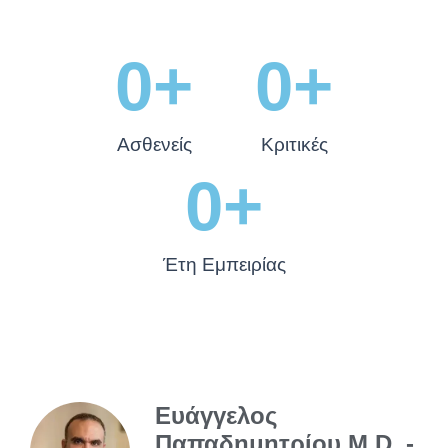
0
+
0
+
Ασθενείς
Κριτικές
0
+
Έτη Εμπειρίας
Ευάγγελος
Παπαδημητρίου M.D. -