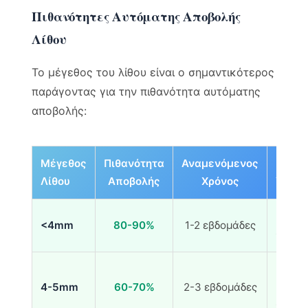
Πιθανότητες Αυτόματης Αποβολής
Λίθου
Το μέγεθος του λίθου είναι ο σημαντικότερος
παράγοντας για την πιθανότητα αυτόματης
αποβολής:
Μέγεθος
Πιθανότητα
Αναμενόμενος
Προτε
Λίθου
Αποβολής
Χρόνος
Υποστ
Ενυδά
<4mm
80-90%
1-2 εβδομάδες
Ομοιο
Ενυδά
4-5mm
60-70%
2-3 εβδομάδες
MET* 
Ομοιο